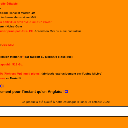
 clic éditable
s
chaque canal et Master:
10
r les bases de musique Midi
à partir d'un fichier MIDI ou d'un clavier
ur - Noise Gate
vier principal USB - PC
, Accordéon Midi ou autre contrôleur
et
USB MIDi
version Merish 5
+
par rapport au Merish 5 classique:
apacité: 512 Gb.
MTA
(Fichiers Mp3 multi-pistes,
fabriqués exclusivement par l'usine M-Live
)
ires
au Merish5.
ICI
ement pour l'instant qu'en Anglais:
ICI
Ce produit a été ajouté à notre catalogue le lundi 05 octobre 2020.