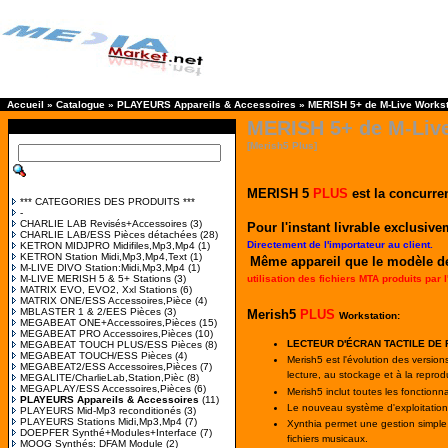
Accueil
»
Catalogue
»
PLAYEURS Appareils & Accessoires
»
MERISH 5+ de M-Live Workst
MERISH 5+ de M-Live
[Merish5 Plus]
MERISH 5
PLUS
est la concurr
*** CATEGORIES DES PRODUITS ***
-
CHARLIE LAB Revisés+Accessoires
(3)
Pour l'instant
livrable exclusiv
CHARLIE LAB/ESS Pièces détachées
(28)
Directement de l'importateur au client.
KETRON MIDJPRO Midifiles,Mp3,Mp4
(1)
KETRON Station Midi,Mp3,Mp4,Text
(1)
Même appareil que le modèle d
M-LIVE DIVO Station:Midi,Mp3,Mp4
(1)
M-LIVE MERISH 5 & 5+ Stations
(3)
utilisation des fichiers MTA produits par l
MATRIX EVO, EVO2, Xxl Stations
(6)
MATRIX ONE/ESS Accessoires,Pièce
(4)
MBLASTER 1 & 2/EES Pièces
(3)
Merish5
PLUS
Workstation:
MEGABEAT ONE+Accessoires,Pièces
(15)
MEGABEAT PRO Accessoires,Pièces
(10)
LECTEUR D'ÉCRAN TACTILE DE 
MEGABEAT TOUCH PLUS/ESS Pièces
(8)
MEGABEAT TOUCH/ESS Pièces
(4)
Merish5 est l'évolution des versio
MEGABEAT2/ESS Accessoires,Pièces
(7)
lecture, au stockage et à la repr
MEGALITE/CharlieLab,Station,Pièc
(8)
MEGAPLAY/ESS Accessoires,Pièces
(6)
Merish5 inclut toutes les fonction
PLAYEURS Appareils & Accessoires
(11)
Le nouveau système d'exploitation
PLAYEURS Mid-Mp3 reconditionés
(3)
PLAYEURS Stations Midi,Mp3,Mp4
(7)
Xynthia permet une gestion simple 
DOEPFER Synthé+Modules+Interface
(7)
fichiers musicaux.
MOOG Synthés: DFAM Module
(2)