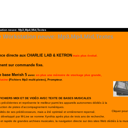
ation neuve: Mp3,Mp4,Mid,Textes
 Workstation neuve: Mp3,Mp4,Mid,Textes
ence directe aux CHARLIE LAB & KETRON
mais plus évolué.
ement sur commande fixe.
e base Merish 5
avec
en plus une mémoire de stockage plus grande,
'usine
(Fichiers Mp3 multi-pistes), Prompteur.
FICHIERS MIDI ET DE VIDÉO AVEC TEXTE DE BASES MUSICALES
ns précédentes et représente le meilleur parmi les appareils autonomes dédiés à la
oduction de pistes d'accompagnement numériques.
Cliquer pour
nalités de ses prédécesseurs, mais a été optimisé et entièrement repensé.
 développé par M-Live se nomme Xynthia après plus de trois ans de recherche.
et rapide de grandes archives musicales, la navigation directe sur des sites Web dédiés à la mus