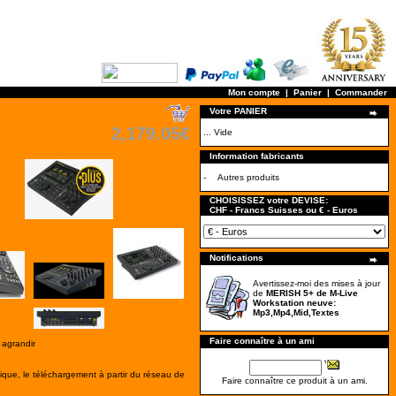
Mon compte
|
Panier
|
Commander
Votre PANIER
2,179.05€
... Vide
Information fabricants
-
Autres produits
CHOISISSEZ votre DEVISE:
CHF - Francs Suisses ou € - Euros
Notifications
Avertissez-moi des mises à jour
de
MERISH 5+ de M-Live
Workstation neuve:
Mp3,Mp4,Mid,Textes
Faire connaître à un ami
 agrandir
ique, le téléchargement à partir du réseau de
Faire connaître ce produit à un ami.