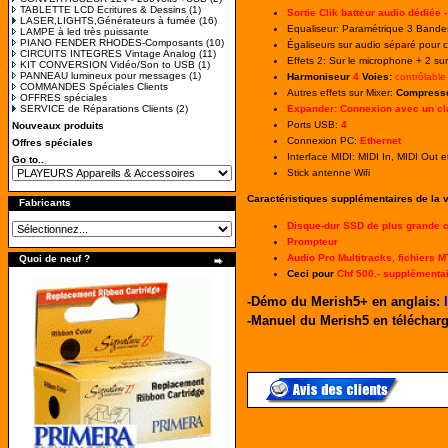
TABLETTE LCD Ecritures & Dessins
(1)
Sortie Clik batteur audio dédiée -
LASER,LIGHTS,Générateurs à fumée
(16)
Equaliseur: Paramétrique 3 Bande
LAMPE à led très puissante
PIANO FENDER RHODES-Composants
(10)
Égaliseurs sur audio séparé pour 
CIRCUITS INTEGRES Vintage Analog
(11)
Effets 2: Sur le microphone + 2 su
KIT CONVERSION Vidéo/Son to USB
(1)
PANNEAU lumineux pour messages
(1)
Harmoniseur
4
Voies:
contrôlable 
COMMANDES Spéciales Clients
Autres effets sur Mixer:
Compresse
OFFRES spéciales
SERVICE de Réparations Clients
(2)
Expander: Connexion avec un cla
Ports USB:
4
Nouveaux produits
Connexion PC:
Ethernet
Offres spéciales
Interface MIDI: MIDI In, MIDI Out 
Go to..
Stick antenne Wifi
Caractéristiques supplémentaires de la 
Fabricants
Disque-dur SSD de plus grande c
Prompteur
Audio Pro Multitracks, fichiers 
Quoi de neuf ?
Ceci pour
Chf 500.- supplémenta
-
Démo du Merish5+ en anglais:
-Manuel du Merish5 en télécharg