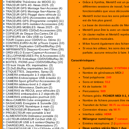
THEREMINI Thérémine de MOOG
(1)
Grâce à Xynthia, Merish5 est un pu
TRACEUR GPS 4G -News 2025-
(3)
différentes sessions de travail, l
TRACEUR GPS Montage fixe+Accesso
(4)
fonctionnalités que vous découvrire
TRACEUR GPS Montage fixe+Alarme
(1)
TRACEUR GPS Pluggé dans véhicule
(1)
Merish5 inclut tous les sons prése
TRACEURS GPS (Accessoires seuls)
(8)
est dix fois plus grand.
TRACEURS GPS (Programme complet)
(11)
TRACEURS GPS mobiles+Accessoires
(16)
La base de données audio de Meris
TRACEURS MOBILES -News 2025 -
(3)
Merish5 peut être lu avec un clavi
DUPLICATEURS CD/DvD Accessoires
(20)
COPIEUR de Disque-Dur,Cartes,Clé
(1)
Un clavier maître et Merish5 repré
COPIEURS de Clés USB ou Cartes
des archives musicales.
TOUR Copies pour CD/DVD ex. Démo
(1)
CONTROLEURS+ALIM. p/Tours Copies
(10)
M-live fournit également des fichie
ROBOTS Duplication Cd/Dvd/BluRay
(24)
Si vous les utilisez, les sons des 
IMPRIMANTES Disques+Encres+Têtes
(26)
ORDI-VELO Ecran+Capteur+Accessoi
(1)
parfaite, aucune retouche à faire.
CELLOPHANEUSES Pro & Accessoires
(15)
POCHETTE Emballage CD/DVD/BluRay
(9)
Caractéristiques:
BOITES, PIONS pour CD/DVD/BluRay
(10)
CD look Vinyle 45t. imprimables
(3)
Système d'exploitation:
XYNTHIA b
CD,DvD,BluRay imprimables Jet
(11)
ETIQUETTES, Jaquettes, Spray
(3)
Nombre de générateurs MIDI:
2
CAMERA embarquée à 3 objectifs
(1)
Total polyphonie:
240
CAMERA Endoscopique USB éclairée
(1)
CAMERA Sport g/GoPro+Accessoires
(4)
Sons et timbres:
512
CAMERA tableau-bord à 2 objectif
Kit de batterie:
58
CAMERA-Rétroviseur, Dashcam
(2)
CAMERAS de RECUL pour véhicules
(2)
Percussions:
589
CAMERAS embarquées à 2 objectifs
(6)
Fichiers gérés:
FICHIER MIDI 0-1, 
CAMERAS embarquées jour/nuit
(10)
Micro-CAMERA Cube enregistreur
(1)
Nombre de fichiers pouvant être 
DASHCAMS Enregistre & Surveille
(11)
Transfert de fichier:
Wi Fi ou rése
CAMESCOPE Numérique à main
(1)
RETROVISEUR Bluetooth + Mp3
(1)
Connexion réseau: via
Wi Fi
PROJECTEUR mini portable à led
Interface vidéo:
HDMI
ALIMENTATION Ordinateur portable
(1)
Mélangeur numérique:
7 canaux
LECTEUR-GRAVEUR Cd-Dvd USB
(1)
CHARGEUR USB à 6 sorties+Display
(1)
Entrées microphone: 2 (
également
CHARGEURS, Accus, Alimentations
(7)
Deux sorties stéréo Main + Aux
CONVERTISSEUR 12V->230Volts +USB
(2)