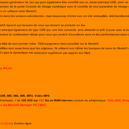
issant générateur de son qui peut également être contrôlé par un clavier principal USB, avec un 
’extension de la partie Console de mixage numérique avec le contrôle de tout paramètre de mixag
z en utilisant votre Merish5.
nts dans les versions précédentes, mais beaucoup d’entre eux ont été retravaillés, rééchantillonn
h5 répond aux besoins de ceux qui doivent se produire en live.
er principal également de type USB qui, une fois connecté, sera alimenté et prêt à jouer avec la
sentent la combinaison idéale pour ceux qui veulent d'excellents sons et des performances sans 
rs Midi de tout premier ordre. Téléchargement direct possible sur le Merish5.
midifiles sont aussi bons que les originaux. Ils utilisent eux même les banques de sons
du Merish5 
 En plus la dynamique est
nettement supérieure par rapport aux Mp3.
y M-Live
KAR, Mf3, Mf4, Mf5, MP3,
Vidéo MP4
mémorissés: + de
100 000
sur
512
Go en RAM internes
Lecture du périphérique:
Clés USB, Disq
au via Merish5 Manager PC / MAC
 fantôme
), Entrées ligne