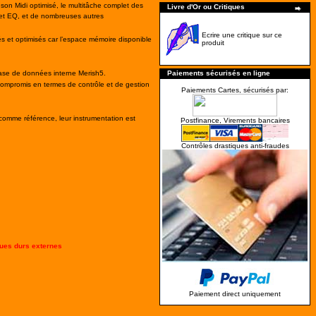
son Midi optimisé, le multitâche complet des
Livre d'Or ou Critiques
e et EQ, et de nombreuses autres
Ecrire une critique sur ce
és et optimisés car l’espace mémoire disponible
produit
 base de données interne Merish5.
Paiements sécurisés en ligne
compromis en termes de contrôle et de gestion
Paiements Cartes, sécurisés par:
comme référence, leur instrumentation est
Postfinance, Virements bancaires
Contrôles drastiques anti-fraudes
ues durs externes
Paiement direct uniquement