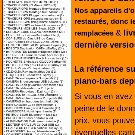
THEREMINI Thérémine de MOOG
(1)
TRACEUR GPS 4G -News 2025-
(3)
Nos appareils d'
TRACEUR GPS Montage fixe+Accesso
(4)
TRACEUR GPS Montage fixe+Alarme
(1)
TRACEUR GPS Pluggé dans véhicule
(1)
TRACEURS GPS (Accessoires seuls)
(8)
restaurés, donc l
TRACEURS GPS (Programme complet)
(11)
TRACEURS GPS mobiles+Accessoires
(16)
TRACEURS MOBILES -News 2025 -
(3)
&
liv
remplacées
DUPLICATEURS CD/DvD Accessoires
(20)
COPIEUR de Disque-Dur,Cartes,Clé
(1)
COPIEURS de Clés USB ou Cartes
TOUR Copies pour CD/DVD ex. Démo
(1)
dernière versio
CONTROLEURS+ALIM. p/Tours Copies
(10)
ROBOTS Duplication Cd/Dvd/BluRay
(24)
IMPRIMANTES Disques+Encres+Têtes
(26)
ORDI-VELO Ecran+Capteur+Accessoi
(1)
CELLOPHANEUSES Pro & Accessoires
(15)
POCHETTE Emballage CD/DVD/BluRay
(9)
BOITES, PIONS pour CD/DVD/BluRay
(10)
La référence su
CD look Vinyle 45t. imprimables
(3)
CD,DvD,BluRay imprimables Jet
(11)
ETIQUETTES, Jaquettes, Spray
(3)
CAMERA embarquée à 3 objectifs
(1)
piano-bars dep
CAMERA Endoscopique USB éclairée
(1)
CAMERA Sport g/GoPro+Accessoires
(4)
CAMERA tableau-bord à 2 objectif
CAMERA-Rétroviseur, Dashcam
(2)
Si vous en avez
CAMERAS de RECUL pour véhicules
(2)
CAMERAS embarquées à 2 objectifs
(6)
CAMERAS embarquées jour/nuit
(10)
Micro-CAMERA Cube enregistreur
(1)
peine de le donn
DASHCAMS Enregistre & Surveille
(11)
CAMESCOPE Numérique à main
(1)
RETROVISEUR Bluetooth + Mp3
(1)
prix, vous pouve
PROJECTEUR mini portable à led
ALIMENTATION Ordinateur portable
(1)
LECTEUR-GRAVEUR Cd-Dvd USB
(1)
CHARGEUR USB à 6 sorties+Display
(1)
éventuelles car
CHARGEURS, Accus, Alimentations
(7)
CONVERTISSEUR 12V->230Volts +USB
(2)