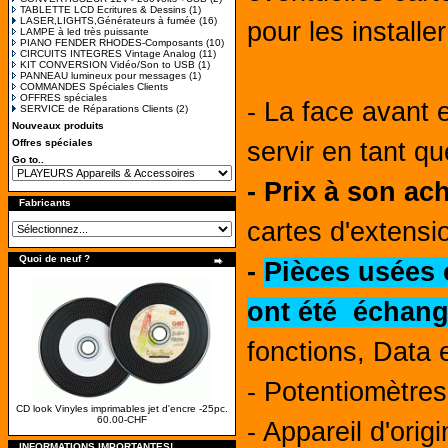
TABLETTE LCD Ecritures & Dessins
(1)
LASER,LIGHTS,Générateurs à fumée
(16)
pour les installe
LAMPE à led très puissante
PIANO FENDER RHODES-Composants
(10)
CIRCUITS INTEGRES Vintage Analog
(11)
KIT CONVERSION Vidéo/Son to USB
(1)
PANNEAU lumineux pour messages
(1)
COMMANDES Spéciales Clients
OFFRES spéciales
- La face avant 
SERVICE de Réparations Clients
(2)
Nouveaux produits
Offres spéciales
servir en tant 
Go to..
- Prix à son ac
Fabricants
cartes d'extensi
Quoi de neuf ?
-
Pièces usées o
ont été échang
fonctions, Data 
- Potentiomètre
CD look Vinyles imprimables jet d'encre -25pc.
60.00-CHF
- Appareil d'orig
INFORMATIONS IMPORTANTES!