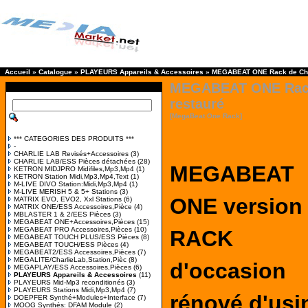
Accueil
»
Catalogue
»
PLAYEURS Appareils & Accessoires
»
MEGABEAT ONE Rack de Char
MEGABEAT ONE Rack
restauré
[MegaBeat One Rack]
*** CATEGORIES DES PRODUITS ***
-
CHARLIE LAB Revisés+Accessoires
(3)
CHARLIE LAB/ESS Pièces détachées
(28)
MEGABEAT
KETRON MIDJPRO Midifiles,Mp3,Mp4
(1)
KETRON Station Midi,Mp3,Mp4,Text
(1)
M-LIVE DIVO Station:Midi,Mp3,Mp4
(1)
M-LIVE MERISH 5 & 5+ Stations
(3)
ONE version
MATRIX EVO, EVO2, Xxl Stations
(6)
MATRIX ONE/ESS Accessoires,Pièce
(4)
MBLASTER 1 & 2/EES Pièces
(3)
MEGABEAT ONE+Accessoires,Pièces
(15)
MEGABEAT PRO Accessoires,Pièces
(10)
RACK
MEGABEAT TOUCH PLUS/ESS Pièces
(8)
MEGABEAT TOUCH/ESS Pièces
(4)
MEGABEAT2/ESS Accessoires,Pièces
(7)
MEGALITE/CharlieLab,Station,Pièc
(8)
d'occasion
MEGAPLAY/ESS Accessoires,Pièces
(6)
PLAYEURS Appareils & Accessoires
(11)
PLAYEURS Mid-Mp3 reconditionés
(3)
PLAYEURS Stations Midi,Mp3,Mp4
(7)
rénové d'usi
DOEPFER Synthé+Modules+Interface
(7)
MOOG Synthés: DFAM Module
(2)