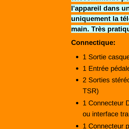
l'appareil dans u
uniquement la té
main. Très pratiqu
Connectique:
1 Sortie casqu
1 Entrée péda
2 Sorties stér
TSR)
1 Connecteur Di
ou interface tr
1 Connecteur p