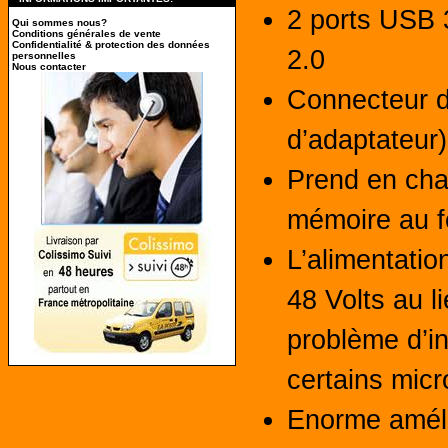
2 ports USB 
Qui sommes nous?
Conditions générales de vente
Confidentialité & protection des données
2.0
personnelles
Nous contacter
Connecteur d
d’adaptateur)
Prend en cha
mémoire au 
L’alimentati
48 Volts au l
problème d’in
certains micr
Enorme améli