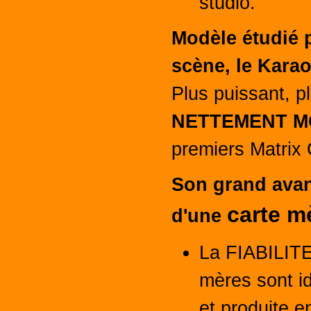
studio.
Modèle étudié p
scène, le Karao
Plus puissant, pl
NETTEMENT M
premiers Matrix
Son grand avant
carte m
d'une
La FIABILITE,
mères sont i
et produite e