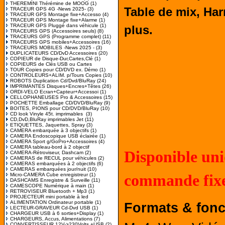
THEREMINI Thérémine de MOOG
(1)
Table de mix, Ha
TRACEUR GPS 4G -News 2025-
(3)
TRACEUR GPS Montage fixe+Accesso
(4)
TRACEUR GPS Montage fixe+Alarme
(1)
TRACEUR GPS Pluggé dans véhicule
(1)
plus.
TRACEURS GPS (Accessoires seuls)
(8)
TRACEURS GPS (Programme complet)
(11)
TRACEURS GPS mobiles+Accessoires
(16)
TRACEURS MOBILES -News 2025 -
(3)
DUPLICATEURS CD/DvD Accessoires
(20)
COPIEUR de Disque-Dur,Cartes,Clé
(1)
COPIEURS de Clés USB ou Cartes
TOUR Copies pour CD/DVD ex. Démo
(1)
CONTROLEURS+ALIM. p/Tours Copies
(10)
ROBOTS Duplication Cd/Dvd/BluRay
(24)
IMPRIMANTES Disques+Encres+Têtes
(26)
ORDI-VELO Ecran+Capteur+Accessoi
(1)
CELLOPHANEUSES Pro & Accessoires
(15)
POCHETTE Emballage CD/DVD/BluRay
(9)
BOITES, PIONS pour CD/DVD/BluRay
(10)
CD look Vinyle 45t. imprimables
(3)
CD,DvD,BluRay imprimables Jet
(11)
ETIQUETTES, Jaquettes, Spray
(3)
CAMERA embarquée à 3 objectifs
(1)
CAMERA Endoscopique USB éclairée
(1)
CAMERA Sport g/GoPro+Accessoires
(4)
CAMERA tableau-bord à 2 objectif
Disponible un
CAMERA-Rétroviseur, Dashcam
(2)
CAMERAS de RECUL pour véhicules
(2)
CAMERAS embarquées à 2 objectifs
(6)
CAMERAS embarquées jour/nuit
(10)
Micro-CAMERA Cube enregistreur
(1)
commande fixe
DASHCAMS Enregistre & Surveille
(11)
CAMESCOPE Numérique à main
(1)
RETROVISEUR Bluetooth + Mp3
(1)
PROJECTEUR mini portable à led
ALIMENTATION Ordinateur portable
(1)
Formats & fonc
LECTEUR-GRAVEUR Cd-Dvd USB
(1)
CHARGEUR USB à 6 sorties+Display
(1)
CHARGEURS, Accus, Alimentations
(7)
CONVERTISSEUR 12V->230Volts +USB
(2)