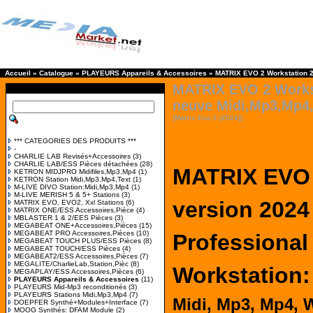
Accueil
»
Catalogue
»
PLAYEURS Appareils & Accessoires
»
MATRIX EVO 2 Workstation 
MATRIX EVO 2 Works
neuve Midi,Mp3,Mp4
[Matrix Evo 2 (2024)]
*** CATEGORIES DES PRODUITS ***
-
CHARLIE LAB Revisés+Accessoires
(3)
CHARLIE LAB/ESS Pièces détachées
(28)
MATRIX EVO
KETRON MIDJPRO Midifiles,Mp3,Mp4
(1)
KETRON Station Midi,Mp3,Mp4,Text
(1)
M-LIVE DIVO Station:Midi,Mp3,Mp4
(1)
M-LIVE MERISH 5 & 5+ Stations
(3)
version 2024
MATRIX EVO, EVO2, Xxl Stations
(6)
MATRIX ONE/ESS Accessoires,Pièce
(4)
MBLASTER 1 & 2/EES Pièces
(3)
MEGABEAT ONE+Accessoires,Pièces
(15)
MEGABEAT PRO Accessoires,Pièces
(10)
Professional
MEGABEAT TOUCH PLUS/ESS Pièces
(8)
MEGABEAT TOUCH/ESS Pièces
(4)
MEGABEAT2/ESS Accessoires,Pièces
(7)
MEGALITE/CharlieLab,Station,Pièc
(8)
Workstation:
MEGAPLAY/ESS Accessoires,Pièces
(6)
PLAYEURS Appareils & Accessoires
(11)
PLAYEURS Mid-Mp3 reconditionés
(3)
PLAYEURS Stations Midi,Mp3,Mp4
(7)
Midi, Mp3, Mp4, W
DOEPFER Synthé+Modules+Interface
(7)
MOOG Synthés: DFAM Module
(2)