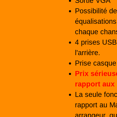
Sortie VGA
Possibilité d
équalisation
chaque chans
4 prises USB,
l'arrière.
Prise casque 
Prix sérieu
rapport aux
La seule fon
rapport au M
arrangeur, qu