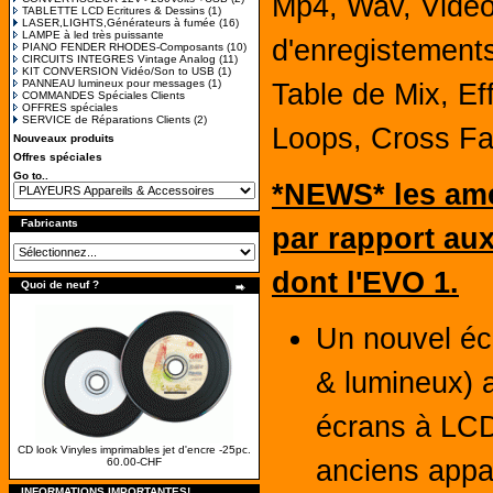
Mp4, Wav, Vidéo,
TABLETTE LCD Ecritures & Dessins
(1)
LASER,LIGHTS,Générateurs à fumée
(16)
LAMPE à led très puissante
d'enregistements
PIANO FENDER RHODES-Composants
(10)
CIRCUITS INTEGRES Vintage Analog
(11)
KIT CONVERSION Vidéo/Son to USB
(1)
PANNEAU lumineux pour messages
(1)
Table de Mix, Ef
COMMANDES Spéciales Clients
OFFRES spéciales
SERVICE de Réparations Clients
(2)
Loops, Cross Fa
Nouveaux produits
Offres spéciales
Go to..
*NEWS* les amé
Fabricants
par rapport au
dont l'EVO 1.
Quoi de neuf ?
Un nouvel écr
& lumineux) 
écrans à LCD
CD look Vinyles imprimables jet d'encre -25pc.
anciens appar
60.00-CHF
INFORMATIONS IMPORTANTES!