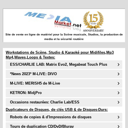
Site de vente en ligne de matériel pour la Scène musicale, Studios, la production de
media et la sécurité routière
Workstations de Scène, Studio & Karaoké pour Midifiles,Mp3
Mp4,Waves,Loops & Textes:
ESS/CHARLIE LAB: Matrix Evo2, Megabeat Touch Plus
*News 2023* M-LIVE: DIVO
M-LIVE: MERISH5 de M-Live
KETRON: MidjPro
Occasions restaurées: Charlie Lab/ESS
Duplicateurs de Disques, de clés USB & de Disques-Durs:
Robots de copies & d'Impressions de disques
Tours de duplication CD/DvD/Bluray