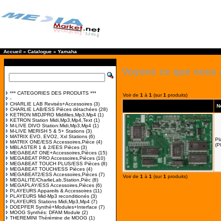
Accueil
»
Catalogue
»
Yamaha
Voyons ce que nous 
*** CATEGORIES DES PRODUITS ***
Voir de
1
à
1
(sur
1
produits)
-
CHARLIE LAB Revisés+Accessoires
(3)
N
CHARLIE LAB/ESS Pièces détachées
(28)
KETRON MIDJPRO Midifiles,Mp3,Mp4
(1)
KETRON Station Midi,Mp3,Mp4,Text
(1)
M-LIVE DIVO Station:Midi,Mp3,Mp4
(1)
M-LIVE MERISH 5 & 5+ Stations
(3)
MATRIX EVO, EVO2, Xxl Stations
(6)
Pl
MATRIX ONE/ESS Accessoires,Pièce
(4)
(P
MBLASTER 1 & 2/EES Pièces
(3)
MEGABEAT ONE+Accessoires,Pièces
(15)
MEGABEAT PRO Accessoires,Pièces
(10)
MEGABEAT TOUCH PLUS/ESS Pièces
(8)
MEGABEAT TOUCH/ESS Pièces
(4)
MEGABEAT2/ESS Accessoires,Pièces
(7)
Voir de
1
à
1
(sur
1
produits)
MEGALITE/CharlieLab,Station,Pièc
(8)
MEGAPLAY/ESS Accessoires,Pièces
(6)
PLAYEURS Appareils & Accessoires
(11)
PLAYEURS Mid-Mp3 reconditionés
(3)
PLAYEURS Stations Midi,Mp3,Mp4
(7)
DOEPFER Synthé+Modules+Interface
(7)
MOOG Synthés: DFAM Module
(2)
THEREMINI Thérémine de MOOG
(1)