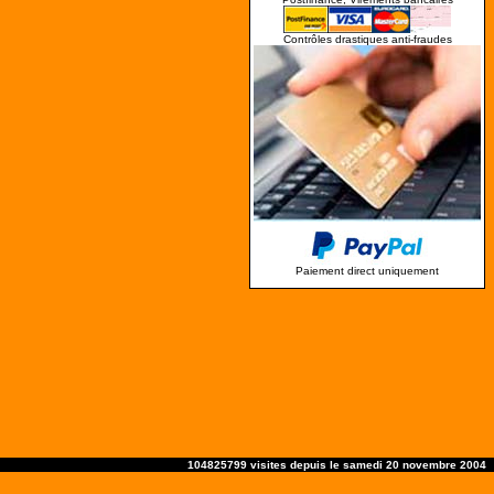
Contrôles drastiques anti-fraudes
Paiement direct uniquement
104825799 visites depuis le samedi 20 novembre 2004