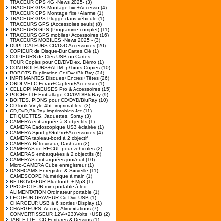
TRACEUR GPS 4G -News 2025-
(3)
TRACEUR GPS Montage fixe+Accesso
(4)
TRACEUR GPS Montage fixe+Alarme
(1)
TRACEUR GPS Pluggé dans véhicule
(1)
TRACEURS GPS (Accessoires seuls)
(8)
TRACEURS GPS (Programme complet)
(11)
TRACEURS GPS mobiles+Accessoires
(16)
TRACEURS MOBILES -News 2025 -
(3)
DUPLICATEURS CD/DvD Accessoires
(20)
COPIEUR de Disque-Dur,Cartes,Clé
(1)
COPIEURS de Clés USB ou Cartes
TOUR Copies pour CD/DVD ex. Démo
(1)
CONTROLEURS+ALIM. p/Tours Copies
(10)
ROBOTS Duplication Cd/Dvd/BluRay
(24)
IMPRIMANTES Disques+Encres+Têtes
(26)
ORDI-VELO Ecran+Capteur+Accessoi
(1)
CELLOPHANEUSES Pro & Accessoires
(15)
POCHETTE Emballage CD/DVD/BluRay
(9)
BOITES, PIONS pour CD/DVD/BluRay
(10)
CD look Vinyle 45t. imprimables
(3)
CD,DvD,BluRay imprimables Jet
(11)
ETIQUETTES, Jaquettes, Spray
(3)
CAMERA embarquée à 3 objectifs
(1)
CAMERA Endoscopique USB éclairée
(1)
CAMERA Sport g/GoPro+Accessoires
(4)
CAMERA tableau-bord à 2 objectif
CAMERA-Rétroviseur, Dashcam
(2)
CAMERAS de RECUL pour véhicules
(2)
CAMERAS embarquées à 2 objectifs
(6)
CAMERAS embarquées jour/nuit
(10)
Micro-CAMERA Cube enregistreur
(1)
DASHCAMS Enregistre & Surveille
(11)
CAMESCOPE Numérique à main
(1)
RETROVISEUR Bluetooth + Mp3
(1)
PROJECTEUR mini portable à led
ALIMENTATION Ordinateur portable
(1)
LECTEUR-GRAVEUR Cd-Dvd USB
(1)
CHARGEUR USB à 6 sorties+Display
(1)
CHARGEURS, Accus, Alimentations
(7)
CONVERTISSEUR 12V->230Volts +USB
(2)
TABLETTE LCD Ecritures & Dessins
(1)