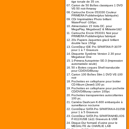
tige tonale de 35 cm.
07.
Carton de 50 Boîtes classiques 1 DVD
VE-50 noir Amaray
08.
Cartouche Encre 053330 Couleur
PRIMERA Publisher(plus fabriquée)
09.
CDr Imprimables Photo brillant
WaterProof -100pc.
10.
Alimentation 15 Volts DC. pour
MegaPlay, Megabeat2 & Mblaster1&2
11.
Cartouche Encre 053331 Noir pour
PRIMERA Publisher(plus fabriqué
12.
20x Papiers Jaquettes glacé brillant
double face 150gr.
13.
Contrôleur IDE Pro SPARTAN P-307P
pour 1 à 7 Graveurs
14.
Disquette Système Version 2.30 pour
Megabeat One
15.
1-Primera Autoprinter SE-3 (Impression
automatisée seule)
16.
50 x Boites coques Shell translucide
pour CD/DVD/Bluray
17.
Carton 100 Boîtes Slim 1 DVD VE-100
noir
18.
Pochettes en cellophane pour boitier
CD Album (Jewel) 100 pc
19.
Pochettes en cellophane pour pochette
CD/DVD/Bluray carton 100pc
20.
Pochettes transparentes autocollantes
100 pc.
21.
Caméra Dashcam K-600 embarquée à
surveillance nocturne
22.
Contrôleur SATA Pro SPARTAN A-0105B
pour 1 à 5 Graveurs
23.
Contrôleur SATA Pro SPARTAN/HELIOS
P-611XUSB 1à11 Graveurs & USB
24.
Disque-Dur formaté d'usine pour le
MEGALITE de CHARLIE LAB