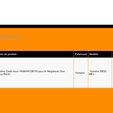
avons ici
om du produit -
Fabricant
Modèle
atine Carte-sons YAMAHA DB-50 pour le Megabeat One
Yamaha DB50
Yamaha
lus,Rack)
MB1