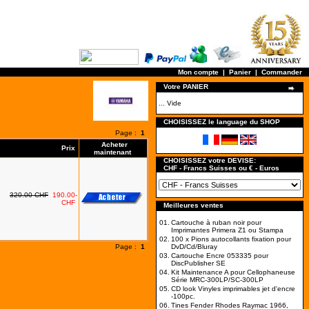
Mon compte
|
Panier
|
Commander
Votre PANIER
... Vide
CHOISISSEZ le language du SHOP
Page :
1
Acheter
Prix
maintenant
CHOISISSEZ votre DEVISE:
CHF - Francs Suisses ou € - Euros
320.00-CHF
190.00-
CHF
Meilleures ventes
01.
Cartouche à ruban noir pour
Imprimantes Primera Z1 ou Stampa
02.
100 x Pions autocollants fixation pour
Page :
1
DvD/Cd/Bluray
03.
Cartouche Encre 053335 pour
DiscPublisher SE
04.
Kit Maintenance A pour Cellophaneuse
Série MRC-300LP/SC-300LP
05.
CD look Vinyles imprimables jet d'encre
-100pc.
06.
Tines Fender Rhodes Raymac 1966,