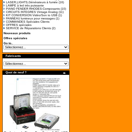
LASER,LIGHTS,Générateurs à fumée
(16)
LAMPE à led très puissante
PIANO FENDER RHODES-Composants
(10)
CIRCUITS INTEGRES Vintage Analog
(11)
KIT CONVERSION Vidéo/Son to USB
(1)
PANNEAU lumineux pour messages
(1)
COMMANDES Spéciales Clients
OFFRES spéciales
SERVICE de Réparations Clients
(2)
Nouveaux produits
Offres spéciales
Go to..
Fabricants
Quoi de neuf ?