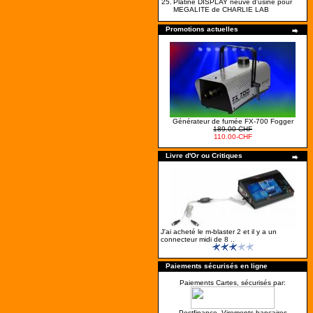
25.
Platine DISPLAY neuve d'usine pour
MEGALITE de CHARLIE LAB
Promotions actuelles
Générateur de fumée FX-700 Fogger
189.00-CHF
110.00-CHF
Livre d'Or ou Critiques
J'ai acheté le m-blaster 2 et il y a un
connecteur midi de 8 ..
Paiements sécurisés en ligne
Paiements Cartes, sécurisés par:
Postfinance, Virements bancaires