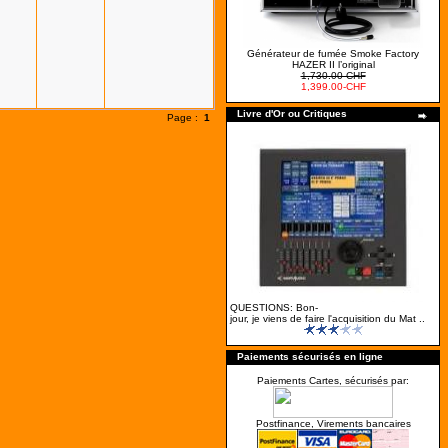
Générateur de fumée Smoke Factory
HAZER II l’original
1,730.00-CHF
1,399.00-CHF
Livre d'Or ou Critiques
Page :
1
QUESTIONS: Bon-
jour, je viens de faire l'acquisition du Mat ..
Paiements sécurisés en ligne
Paiements Cartes, sécurisés par:
Postfinance, Virements bancaires