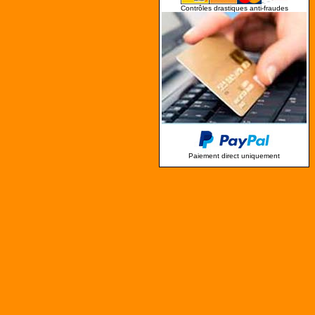
Contrôles drastiques anti-fraudes
Paiement direct uniquement