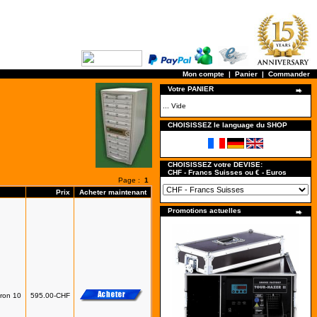
Mon compte
|
Panier
|
Commander
Votre PANIER
... Vide
CHOISISSEZ le language du SHOP
CHOISISSEZ votre DEVISE:
CHF - Francs Suisses ou € - Euros
Page :
1
Prix
Acheter maintenant
Promotions actuelles
tron 10
595.00-CHF