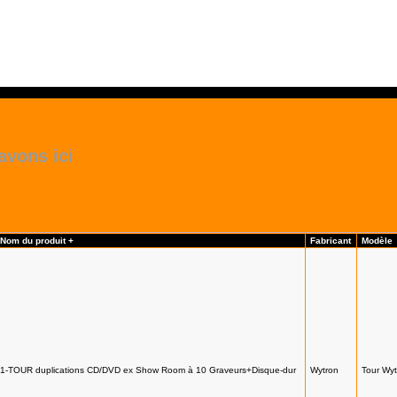
avons ici
Nom du produit +
Fabricant
Modèle
1-TOUR duplications CD/DVD ex Show Room à 10 Graveurs+Disque-dur
Wytron
Tour Wy