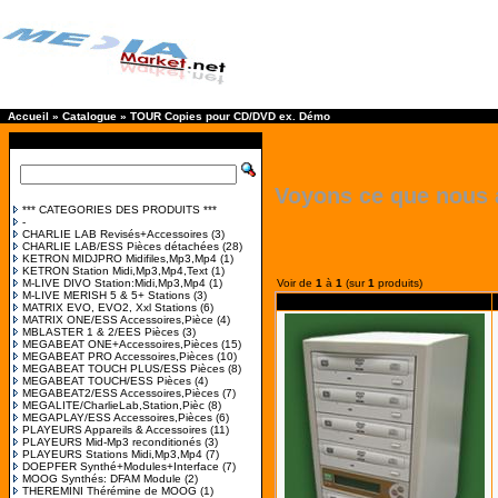
Accueil
»
Catalogue
»
TOUR Copies pour CD/DVD ex. Démo
Voyons ce que nous 
*** CATEGORIES DES PRODUITS ***
-
CHARLIE LAB Revisés+Accessoires
(3)
CHARLIE LAB/ESS Pièces détachées
(28)
KETRON MIDJPRO Midifiles,Mp3,Mp4
(1)
KETRON Station Midi,Mp3,Mp4,Text
(1)
M-LIVE DIVO Station:Midi,Mp3,Mp4
(1)
Voir de
1
à
1
(sur
1
produits)
M-LIVE MERISH 5 & 5+ Stations
(3)
MATRIX EVO, EVO2, Xxl Stations
(6)
MATRIX ONE/ESS Accessoires,Pièce
(4)
MBLASTER 1 & 2/EES Pièces
(3)
MEGABEAT ONE+Accessoires,Pièces
(15)
MEGABEAT PRO Accessoires,Pièces
(10)
MEGABEAT TOUCH PLUS/ESS Pièces
(8)
MEGABEAT TOUCH/ESS Pièces
(4)
MEGABEAT2/ESS Accessoires,Pièces
(7)
MEGALITE/CharlieLab,Station,Pièc
(8)
MEGAPLAY/ESS Accessoires,Pièces
(6)
PLAYEURS Appareils & Accessoires
(11)
PLAYEURS Mid-Mp3 reconditionés
(3)
PLAYEURS Stations Midi,Mp3,Mp4
(7)
DOEPFER Synthé+Modules+Interface
(7)
MOOG Synthés: DFAM Module
(2)
THEREMINI Thérémine de MOOG
(1)