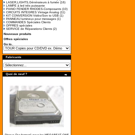
LASER,LIGHTS,Générateurs à fumée
(16)
LAMPE à led très puissante
PIANO FENDER RHODES-Composants
(10)
CIRCUITS INTEGRES Vintage Analog
(11)
KIT CONVERSION Vidéo/Son to USB
(1)
PANNEAU lumineux pour messages
(1)
COMMANDES Spéciales Clients
OFFRES spéciales
SERVICE de Réparations Clients
(2)
Nouveaux produits
Offres spéciales
Go to..
Fabricants
Quoi de neuf ?
Disque-Dur formaté pour les MEGABEAT ONE