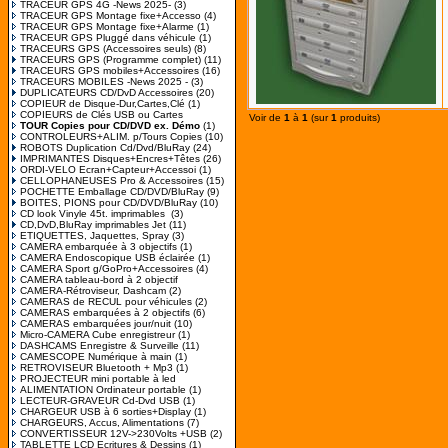
TRACEUR GPS 4G -News 2025-
(3)
TRACEUR GPS Montage fixe+Accesso
(4)
TRACEUR GPS Montage fixe+Alarme
(1)
TRACEUR GPS Pluggé dans véhicule
(1)
TRACEURS GPS (Accessoires seuls)
(8)
TRACEURS GPS (Programme complet)
(11)
TRACEURS GPS mobiles+Accessoires
(16)
TRACEURS MOBILES -News 2025 -
(3)
DUPLICATEURS CD/DvD Accessoires
(20)
COPIEUR de Disque-Dur,Cartes,Clé
(1)
COPIEURS de Clés USB ou Cartes
Voir de
1
à
1
(sur
1
produits)
TOUR Copies pour CD/DVD ex. Démo
(1)
CONTROLEURS+ALIM. p/Tours Copies
(10)
ROBOTS Duplication Cd/Dvd/BluRay
(24)
IMPRIMANTES Disques+Encres+Têtes
(26)
ORDI-VELO Ecran+Capteur+Accessoi
(1)
CELLOPHANEUSES Pro & Accessoires
(15)
POCHETTE Emballage CD/DVD/BluRay
(9)
BOITES, PIONS pour CD/DVD/BluRay
(10)
CD look Vinyle 45t. imprimables
(3)
CD,DvD,BluRay imprimables Jet
(11)
ETIQUETTES, Jaquettes, Spray
(3)
CAMERA embarquée à 3 objectifs
(1)
CAMERA Endoscopique USB éclairée
(1)
CAMERA Sport g/GoPro+Accessoires
(4)
CAMERA tableau-bord à 2 objectif
CAMERA-Rétroviseur, Dashcam
(2)
CAMERAS de RECUL pour véhicules
(2)
CAMERAS embarquées à 2 objectifs
(6)
CAMERAS embarquées jour/nuit
(10)
Micro-CAMERA Cube enregistreur
(1)
DASHCAMS Enregistre & Surveille
(11)
CAMESCOPE Numérique à main
(1)
RETROVISEUR Bluetooth + Mp3
(1)
PROJECTEUR mini portable à led
ALIMENTATION Ordinateur portable
(1)
LECTEUR-GRAVEUR Cd-Dvd USB
(1)
CHARGEUR USB à 6 sorties+Display
(1)
CHARGEURS, Accus, Alimentations
(7)
CONVERTISSEUR 12V->230Volts +USB
(2)
TABLETTE LCD Ecritures & Dessins
(1)