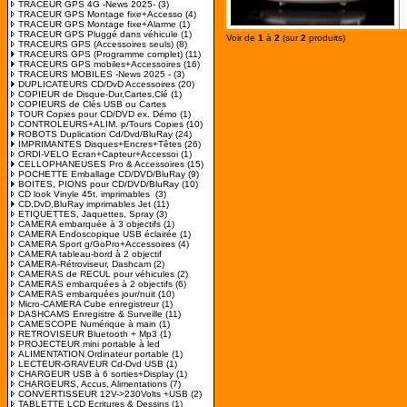
TRACEUR GPS 4G -News 2025-
(3)
TRACEUR GPS Montage fixe+Accesso
(4)
TRACEUR GPS Montage fixe+Alarme
(1)
TRACEUR GPS Pluggé dans véhicule
(1)
Voir de
1
à
2
(sur
2
produits)
TRACEURS GPS (Accessoires seuls)
(8)
TRACEURS GPS (Programme complet)
(11)
TRACEURS GPS mobiles+Accessoires
(16)
TRACEURS MOBILES -News 2025 -
(3)
DUPLICATEURS CD/DvD Accessoires
(20)
COPIEUR de Disque-Dur,Cartes,Clé
(1)
COPIEURS de Clés USB ou Cartes
TOUR Copies pour CD/DVD ex. Démo
(1)
CONTROLEURS+ALIM. p/Tours Copies
(10)
ROBOTS Duplication Cd/Dvd/BluRay
(24)
IMPRIMANTES Disques+Encres+Têtes
(26)
ORDI-VELO Ecran+Capteur+Accessoi
(1)
CELLOPHANEUSES Pro & Accessoires
(15)
POCHETTE Emballage CD/DVD/BluRay
(9)
BOITES, PIONS pour CD/DVD/BluRay
(10)
CD look Vinyle 45t. imprimables
(3)
CD,DvD,BluRay imprimables Jet
(11)
ETIQUETTES, Jaquettes, Spray
(3)
CAMERA embarquée à 3 objectifs
(1)
CAMERA Endoscopique USB éclairée
(1)
CAMERA Sport g/GoPro+Accessoires
(4)
CAMERA tableau-bord à 2 objectif
CAMERA-Rétroviseur, Dashcam
(2)
CAMERAS de RECUL pour véhicules
(2)
CAMERAS embarquées à 2 objectifs
(6)
CAMERAS embarquées jour/nuit
(10)
Micro-CAMERA Cube enregistreur
(1)
DASHCAMS Enregistre & Surveille
(11)
CAMESCOPE Numérique à main
(1)
RETROVISEUR Bluetooth + Mp3
(1)
PROJECTEUR mini portable à led
ALIMENTATION Ordinateur portable
(1)
LECTEUR-GRAVEUR Cd-Dvd USB
(1)
CHARGEUR USB à 6 sorties+Display
(1)
CHARGEURS, Accus, Alimentations
(7)
CONVERTISSEUR 12V->230Volts +USB
(2)
TABLETTE LCD Ecritures & Dessins
(1)