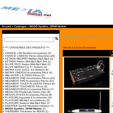
Accueil
»
Catalogue
»
MOOG Synthés: DFAM Module
Voyons ce que nous 
*** CATEGORIES DES PRODUITS ***
Voir de
1
à
2
(sur
2
produits)
-
CHARLIE LAB Revisés+Accessoires
(3)
p
CHARLIE LAB/ESS Pièces détachées
(28)
KETRON MIDJPRO Midifiles,Mp3,Mp4
(1)
KETRON Station Midi,Mp3,Mp4,Text
(1)
M-LIVE DIVO Station:Midi,Mp3,Mp4
(1)
M-LIVE MERISH 5 & 5+ Stations
(3)
MATRIX EVO, EVO2, Xxl Stations
(6)
MATRIX ONE/ESS Accessoires,Pièce
(4)
MBLASTER 1 & 2/EES Pièces
(3)
MEGABEAT ONE+Accessoires,Pièces
(15)
MEGABEAT PRO Accessoires,Pièces
(10)
MEGABEAT TOUCH PLUS/ESS Pièces
(8)
MEGABEAT TOUCH/ESS Pièces
(4)
MEGABEAT2/ESS Accessoires,Pièces
(7)
MEGALITE/CharlieLab,Station,Pièc
(8)
MEGAPLAY/ESS Accessoires,Pièces
(6)
PLAYEURS Appareils & Accessoires
(11)
PLAYEURS Mid-Mp3 reconditionés
(3)
PLAYEURS Stations Midi,Mp3,Mp4
(7)
DOEPFER Synthé+Modules+Interface
(7)
T
MOOG Synthés: DFAM Module
(2)
THEREMINI Thérémine de MOOG
(1)