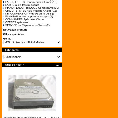
LASER,LIGHTS,Générateurs à fumée
(16)
LAMPE à led très puissante
PIANO FENDER RHODES-Composants
(10)
CIRCUITS INTEGRES Vintage Analog
(11)
KIT CONVERSION Vidéo/Son to USB
(1)
PANNEAU lumineux pour messages
(1)
COMMANDES Spéciales Clients
OFFRES spéciales
SERVICE de Réparations Clients
(2)
Nouveaux produits
Offres spéciales
Go to..
Fabricants
Quoi de neuf ?
Disque-Dur formaté pour les MEGABEAT ONE