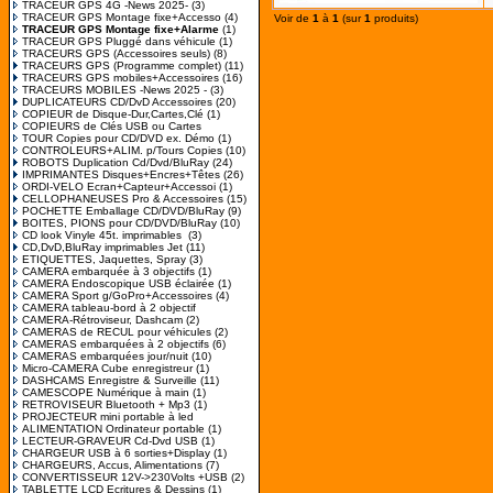
TRACEUR GPS 4G -News 2025-
(3)
TRACEUR GPS Montage fixe+Accesso
(4)
Voir de
1
à
1
(sur
1
produits)
TRACEUR GPS Montage fixe+Alarme
(1)
TRACEUR GPS Pluggé dans véhicule
(1)
TRACEURS GPS (Accessoires seuls)
(8)
TRACEURS GPS (Programme complet)
(11)
TRACEURS GPS mobiles+Accessoires
(16)
TRACEURS MOBILES -News 2025 -
(3)
DUPLICATEURS CD/DvD Accessoires
(20)
COPIEUR de Disque-Dur,Cartes,Clé
(1)
COPIEURS de Clés USB ou Cartes
TOUR Copies pour CD/DVD ex. Démo
(1)
CONTROLEURS+ALIM. p/Tours Copies
(10)
ROBOTS Duplication Cd/Dvd/BluRay
(24)
IMPRIMANTES Disques+Encres+Têtes
(26)
ORDI-VELO Ecran+Capteur+Accessoi
(1)
CELLOPHANEUSES Pro & Accessoires
(15)
POCHETTE Emballage CD/DVD/BluRay
(9)
BOITES, PIONS pour CD/DVD/BluRay
(10)
CD look Vinyle 45t. imprimables
(3)
CD,DvD,BluRay imprimables Jet
(11)
ETIQUETTES, Jaquettes, Spray
(3)
CAMERA embarquée à 3 objectifs
(1)
CAMERA Endoscopique USB éclairée
(1)
CAMERA Sport g/GoPro+Accessoires
(4)
CAMERA tableau-bord à 2 objectif
CAMERA-Rétroviseur, Dashcam
(2)
CAMERAS de RECUL pour véhicules
(2)
CAMERAS embarquées à 2 objectifs
(6)
CAMERAS embarquées jour/nuit
(10)
Micro-CAMERA Cube enregistreur
(1)
DASHCAMS Enregistre & Surveille
(11)
CAMESCOPE Numérique à main
(1)
RETROVISEUR Bluetooth + Mp3
(1)
PROJECTEUR mini portable à led
ALIMENTATION Ordinateur portable
(1)
LECTEUR-GRAVEUR Cd-Dvd USB
(1)
CHARGEUR USB à 6 sorties+Display
(1)
CHARGEURS, Accus, Alimentations
(7)
CONVERTISSEUR 12V->230Volts +USB
(2)
TABLETTE LCD Ecritures & Dessins
(1)