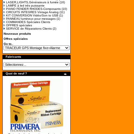
LASER,LIGHTS,Générateurs à fumée
(16)
LAMPE à led très puissante
PIANO FENDER RHODES-Composants
(10)
CIRCUITS INTEGRES Vintage Analog
(11)
KIT CONVERSION Vidéo/Son to USB
(1)
PANNEAU lumineux pour messages
(1)
COMMANDES Spéciales Clients
OFFRES spéciales
SERVICE de Réparations Clients
(2)
Nouveaux produits
Offres spéciales
Go to..
Fabricants
Quoi de neuf ?