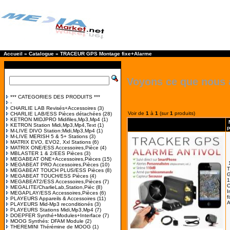
Accueil
»
Catalogue
»
TRACEUR GPS Montage fixe+Alarme
Voyons ce que nous 
*** CATEGORIES DES PRODUITS ***
-
CHARLIE LAB Revisés+Accessoires
(3)
Voir de
1
à
1
(sur
1
produits)
CHARLIE LAB/ESS Pièces détachées
(28)
KETRON MIDJPRO Midifiles,Mp3,Mp4
(1)
KETRON Station Midi,Mp3,Mp4,Text
(1)
p
M-LIVE DIVO Station:Midi,Mp3,Mp4
(1)
M-LIVE MERISH 5 & 5+ Stations
(3)
MATRIX EVO, EVO2, Xxl Stations
(6)
MATRIX ONE/ESS Accessoires,Pièce
(4)
MBLASTER 1 & 2/EES Pièces
(3)
MEGABEAT ONE+Accessoires,Pièces
(15)
MEGABEAT PRO Accessoires,Pièces
(10)
MEGABEAT TOUCH PLUS/ESS Pièces
(8)
G
MEGABEAT TOUCH/ESS Pièces
(4)
1
MEGABEAT2/ESS Accessoires,Pièces
(7)
MEGALITE/CharlieLab,Station,Pièc
(8)
I
MEGAPLAY/ESS Accessoires,Pièces
(6)
f
PLAYEURS Appareils & Accessoires
(11)
A
PLAYEURS Mid-Mp3 reconditionés
(3)
PLAYEURS Stations Midi,Mp3,Mp4
(7)
DOEPFER Synthé+Modules+Interface
(7)
MOOG Synthés: DFAM Module
(2)
THEREMINI Thérémine de MOOG
(1)