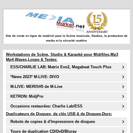
Site de vente en ligne de matériel pour la Scène musicale, Studios, la production de
media et la sécurité routière
Workstations de Scène, Studio & Karaoké pour Midifiles,Mp3
Mp4,Waves,Loops & Textes:
ESS/CHARLIE LAB: Matrix Evo2, Megabeat Touch Plus
*News 2023* M-LIVE: DIVO
M-LIVE: MERISH5 de M-Live
KETRON: MidjPro
Occasions restaurées: Charlie Lab/ESS
Duplicateurs de Disques, de clés USB & de Disques-Durs:
Robots de copies & d'Impressions de disques
Tours de duplication CD/DvD/Bluray