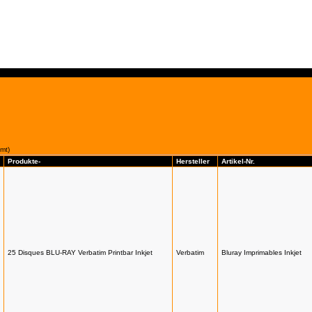
mt)
Produkte-
Hersteller
Artikel-Nr.
25 Disques BLU-RAY Verbatim Printbar Inkjet
Verbatim
Bluray Imprimables Inkjet