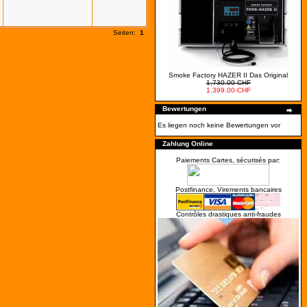
Seiten:
1
Smoke Factory HAZER II Das Original
1,730.00-CHF
1,399.00-CHF
Bewertungen
Es liegen noch keine Bewertungen vor
Zahlung Online
Paiements Cartes, sécurisés par:
Postfinance, Virements bancaires
Contrôles drastiques anti-fraudes