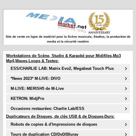
Site de vente en ligne de matériel pour la Scène musicale, Studios, la production de
media et la sécurité routière
Workstations de Scène, Studio & Karaoké pour Midifiles,Mp3
Mp4,Waves,Loops & Textes:
ESS/CHARLIE LAB: Matrix Evo2, Megabeat Touch Plus
*News 2023* M-LIVE: DIVO
M-LIVE: MERISH5 de M-Live
KETRON: MidjPro
Occasions restaurées: Charlie Lab/ESS
Duplicateurs de Disques, de clés USB & de Disques-Durs:
Robots de copies & d'Impressions de disques
Tours de duplication CD/DvD/Bluray