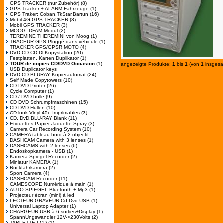
GPS TRACKER (nur Zubehör)
(8)
GPS Tracker + ALARM Fahrzeuge
(1)
GPS Traker: Coban,TkStar,Bartun
(16)
Mobil 4G GPS TRACKER
(3)
Mobil GPS TRACKER
(3)
MOOG: DFAM Modul
(2)
TEREMINE THEREMINI von Moog
(1)
TRACEUR GPS Pluggé dans véhicule
(1)
TRACKER GPS/GPSR MOTO
(4)
DVD CD CD-Dl Kopystation
(20)
Festplatten, Karten Duplikator
(1)
TOUR de copies CD/DVD Occasion
(1)
angezeigte Produkte:
1
bis
1
(von
1
insgesa
USB Duplicator keys
DVD CD BLURAY Kopierautomat
(24)
Self Made Copytowers
(10)
CD DVD Printer
(26)
Cycle Computer
(1)
CD / DVD hulle
(9)
CD DVD Schrumpfmaschinen
(15)
CD DVD Hüllen
(10)
CD look Vinyl 45t. Imprimables
(3)
CD, DvD,BLU-RAY Blank
(11)
Etiquettes-Papier Jaquette-Spray
(3)
Camera Car Recording System
(10)
CAMERA tableau-bord à 2 objectif
DASHCAM Camera with 3 lenses
(1)
DASHCAMS with 2 lenses
(6)
Endoskopkamera - USB
(1)
Kamera Spiegel Recorder
(2)
Miniatur KAMERA
(1)
Rückfahrkamera
(2)
Sport Camera
(4)
DASHCAM Recorder
(11)
CAMESCOPE Numérique à main
(1)
AUTO SPIEGEL Bluetooth + Mp3
(1)
Projecteur écran (mini) à led
LECTEUR-GRAVEUR Cd-Dvd USB
(1)
Universal Laptop Adapter
(1)
CHARGEUR USB à 6 sorties+Display
(1)
SpannUngswandler 12V->230Volts
(2)
TABLETTE LCD
(1)