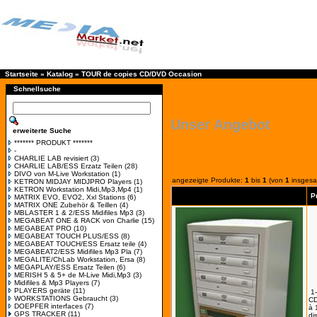
Startseite
»
Katalog
»
TOUR de copies CD/DVD Occasion
Schnellsuche
Unser Angebot
erweiterte Suche
******* PRODUKT *******
-
CHARLIE LAB revisiert
(3)
CHARLIE LAB/ESS Erzatz Teilen
(28)
DIVO von M-Live Workstation
(1)
angezeigte Produkte:
1
bis
1
(von
1
insgesa
KETRON MIDJAY MIDJPRO Players
(1)
KETRON Workstation Midi,Mp3,Mp4
(1)
P
MATRIX EVO, EVO2, Xxl Stations
(6)
MATRIX ONE Zubehör & Teillen
(4)
MBLASTER 1 & 2/ESS Midifiles Mp3
(3)
MEGABEAT ONE & RACK von Charlie
(15)
MEGABEAT PRO
(10)
MEGABEAT TOUCH PLUS/ESS
(8)
MEGABEAT TOUCH/ESS Ersatz teile
(4)
MEGABEAT2/ESS Midifiles Mp3 Pla
(7)
MEGALITE/ChLab Workstation, Ersa
(8)
MEGAPLAY/ESS Ersatz Teilen
(6)
MERISH 5 & 5+ de M-Live Midi,Mp3
(3)
Midifiles & Mp3 Players
(7)
PLAYERS geräte
(11)
1
WORKSTATIONS Gebraucht
(3)
CD
DOEPFER interfaces
(7)
à 
GPS TRACKER
(11)
di