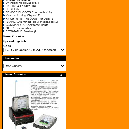
Universal Mobil Lader
(7)
LIGHTS & Fogger
(16)
LED-Flutlicht
FENDER RHODES Ersatzteile
(10)
Vintage Analog Chips
(11)
Kit Convertion Vidéo/Son to USB
(1)
PANNEAU lumineux pour messages
(1)
COMMANDES Spéciales Clients
OFFRES spéciales
RERATATUR Service
(2)
Neue Produkte
Spezialangebote
Go to..
Hersteller
Neue Produkte