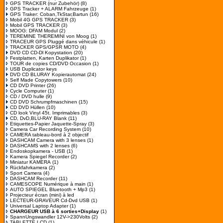
GPS TRACKER (nur Zubehör)
(8)
GPS Tracker + ALARM Fahrzeuge
(1)
GPS Traker: Coban,TkStar,Bartun
(16)
Mobil 4G GPS TRACKER
(3)
Mobil GPS TRACKER
(3)
MOOG: DFAM Modul
(2)
TEREMINE THEREMINI von Moog
(1)
TRACEUR GPS Pluggé dans véhicule
(1)
TRACKER GPS/GPSR MOTO
(4)
DVD CD CD-Dl Kopystation
(20)
Festplatten, Karten Duplikator
(1)
TOUR de copies CD/DVD Occasion
(1)
USB Duplicator keys
DVD CD BLURAY Kopierautomat
(24)
Self Made Copytowers
(10)
CD DVD Printer
(26)
Cycle Computer
(1)
CD / DVD hulle
(9)
CD DVD Schrumpfmaschinen
(15)
CD DVD Hüllen
(10)
CD look Vinyl 45t. Imprimables
(3)
CD, DvD,BLU-RAY Blank
(11)
Etiquettes-Papier Jaquette-Spray
(3)
Camera Car Recording System
(10)
CAMERA tableau-bord à 2 objectif
DASHCAM Camera with 3 lenses
(1)
DASHCAMS with 2 lenses
(6)
Endoskopkamera - USB
(1)
Kamera Spiegel Recorder
(2)
Miniatur KAMERA
(1)
Rückfahrkamera
(2)
Sport Camera
(4)
DASHCAM Recorder
(11)
CAMESCOPE Numérique à main
(1)
AUTO SPIEGEL Bluetooth + Mp3
(1)
Projecteur écran (mini) à led
LECTEUR-GRAVEUR Cd-Dvd USB
(1)
Universal Laptop Adapter
(1)
CHARGEUR USB à 6 sorties+Display
(1)
SpannUngswandler 12V->230Volts
(2)
TABLETTE LCD
(1)