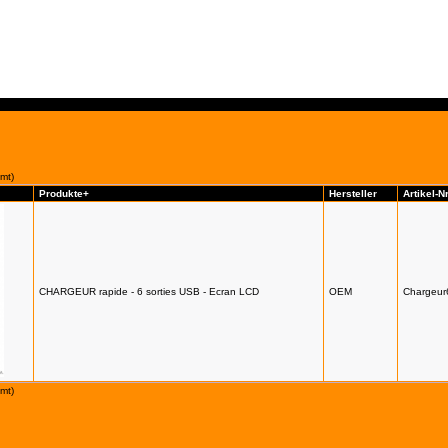
mt)
Produkte+
Hersteller
Artikel-Nr
CHARGEUR rapide - 6 sorties USB - Ecran LCD
OEM
Chargeu
mt)