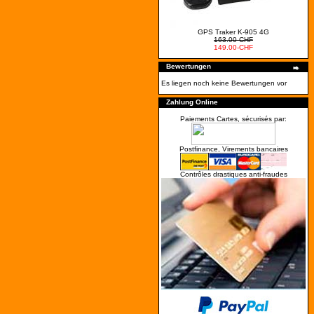
GPS Traker K-905 4G
163.00-CHF
149.00-CHF
Bewertungen
Es liegen noch keine Bewertungen vor
Zahlung Online
Paiements Cartes, sécurisés par:
Postfinance, Virements bancaires
Contrôles drastiques anti-fraudes