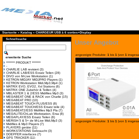
Startseite
»
Katalog
»
CHARGEUR USB à 6 sorties+Display
Schnellsuche
Unser Angebot
angezeigte Produkte:
1
bis
1
(von
1
insgesa
erweiterte Suche
******* PRODUKT *******
-
CHARLIE LAB revisiert
(3)
CHARLIE LAB/ESS Erzatz Teilen
(28)
DIVO von M-Live Workstation
(1)
KETRON MIDJAY MIDJPRO Players
(1)
KETRON Workstation Midi,Mp3,Mp4
(1)
MATRIX EVO, EVO2, Xxl Stations
(6)
MATRIX ONE Zubehör & Teillen
(4)
MBLASTER 1 & 2/ESS Midifiles Mp3
(3)
MEGABEAT ONE & RACK von Charlie
(15)
MEGABEAT PRO
(10)
MEGABEAT TOUCH PLUS/ESS
(8)
MEGABEAT TOUCH/ESS Ersatz teile
(4)
MEGABEAT2/ESS Midifiles Mp3 Pla
(7)
MEGALITE/ChLab Workstation, Ersa
(8)
MEGAPLAY/ESS Ersatz Teilen
(6)
MERISH 5 & 5+ de M-Live Midi,Mp3
(3)
angezeigte Produkte:
1
bis
1
(von
1
insgesa
Midifiles & Mp3 Players
(7)
PLAYERS geräte
(11)
WORKSTATIONS Gebraucht
(3)
DOEPFER interfaces
(7)
GPS TRACKER
(11)