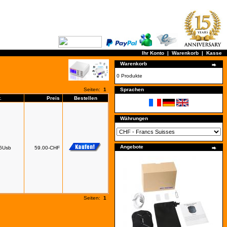
Ihr Konto
|
Warenkorb
|
Kasse
Warenkorb
0 Produkte
Seiten:
1
Sprachen
.
Preis
Bestellen
Währungen
Angebote
r6Usb
59.00-CHF
Seiten:
1