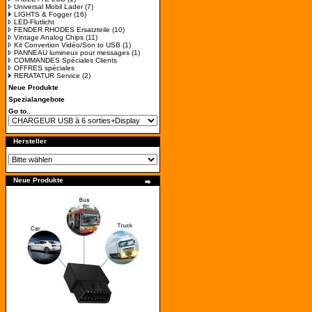
Universal Mobil Lader
(7)
LIGHTS & Fogger
(16)
LED-Flutlicht
FENDER RHODES Ersatzteile
(10)
Vintage Analog Chips
(11)
Kit Convertion Vidéo/Son to USB
(1)
PANNEAU lumineux pour messages
(1)
COMMANDES Spéciales Clients
OFFRES spéciales
RERATATUR Service
(2)
Neue Produkte
Spezialangebote
Go to..
Hersteller
Neue Produkte