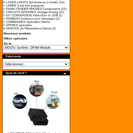
LASER,LIGHTS,Générateurs à fumée
(16)
LAMPE à led très puissante
PIANO FENDER RHODES-Composants
(10)
CIRCUITS INTEGRES Vintage Analog
(11)
KIT CONVERSION Vidéo/Son to USB
(1)
PANNEAU lumineux pour messages
(1)
COMMANDES Spéciales Clients
OFFRES spéciales
SERVICE de Réparations Clients
(2)
Nouveaux produits
Offres spéciales
Go to..
Fabricants
Quoi de neuf ?