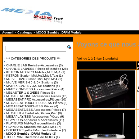
Accueil
»
Catalogue
»
MOOG Synthés: DFAM Module
Voyons ce que nous 
*** CATEGORIES DES PRODUITS ***
Voir de
1
à
2
(sur
2
produits)
-
CHARLIE LAB Revisés+Accessoires
(3)
p
CHARLIE LAB/ESS Pièces détachées
(28)
KETRON MIDJPRO Midifiles,Mp3,Mp4
(1)
KETRON Station Midi,Mp3,Mp4,Text
(1)
M-LIVE DIVO Station:Midi,Mp3,Mp4
(1)
M-LIVE MERISH 5 & 5+ Stations
(3)
MATRIX EVO, EVO2, Xxl Stations
(6)
MATRIX ONE/ESS Accessoires,Pièce
(4)
MBLASTER 1 & 2/EES Pièces
(3)
MEGABEAT ONE+Accessoires,Pièces
(15)
MEGABEAT PRO Accessoires,Pièces
(10)
MEGABEAT TOUCH PLUS/ESS Pièces
(8)
MEGABEAT TOUCH/ESS Pièces
(4)
MEGABEAT2/ESS Accessoires,Pièces
(7)
MEGALITE/CharlieLab,Station,Pièc
(8)
MEGAPLAY/ESS Accessoires,Pièces
(6)
PLAYEURS Appareils & Accessoires
(11)
PLAYEURS Mid-Mp3 reconditionés
(3)
PLAYEURS Stations Midi,Mp3,Mp4
(7)
DOEPFER Synthé+Modules+Interface
(7)
T
MOOG Synthés: DFAM Module
(2)
THEREMINI Thérémine de MOOG
(1)