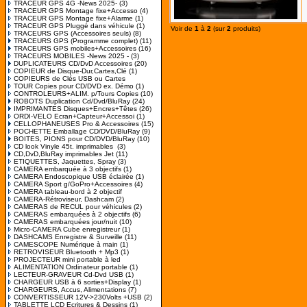
TRACEUR GPS 4G -News 2025-
(3)
TRACEUR GPS Montage fixe+Accesso
(4)
TRACEUR GPS Montage fixe+Alarme
(1)
TRACEUR GPS Pluggé dans véhicule
(1)
Voir de
1
à
2
(sur
2
produits)
TRACEURS GPS (Accessoires seuls)
(8)
TRACEURS GPS (Programme complet)
(11)
TRACEURS GPS mobiles+Accessoires
(16)
TRACEURS MOBILES -News 2025 -
(3)
DUPLICATEURS CD/DvD Accessoires
(20)
COPIEUR de Disque-Dur,Cartes,Clé
(1)
COPIEURS de Clés USB ou Cartes
TOUR Copies pour CD/DVD ex. Démo
(1)
CONTROLEURS+ALIM. p/Tours Copies
(10)
ROBOTS Duplication Cd/Dvd/BluRay
(24)
IMPRIMANTES Disques+Encres+Têtes
(26)
ORDI-VELO Ecran+Capteur+Accessoi
(1)
CELLOPHANEUSES Pro & Accessoires
(15)
POCHETTE Emballage CD/DVD/BluRay
(9)
BOITES, PIONS pour CD/DVD/BluRay
(10)
CD look Vinyle 45t. imprimables
(3)
CD,DvD,BluRay imprimables Jet
(11)
ETIQUETTES, Jaquettes, Spray
(3)
CAMERA embarquée à 3 objectifs
(1)
CAMERA Endoscopique USB éclairée
(1)
CAMERA Sport g/GoPro+Accessoires
(4)
CAMERA tableau-bord à 2 objectif
CAMERA-Rétroviseur, Dashcam
(2)
CAMERAS de RECUL pour véhicules
(2)
CAMERAS embarquées à 2 objectifs
(6)
CAMERAS embarquées jour/nuit
(10)
Micro-CAMERA Cube enregistreur
(1)
DASHCAMS Enregistre & Surveille
(11)
CAMESCOPE Numérique à main
(1)
RETROVISEUR Bluetooth + Mp3
(1)
PROJECTEUR mini portable à led
ALIMENTATION Ordinateur portable
(1)
LECTEUR-GRAVEUR Cd-Dvd USB
(1)
CHARGEUR USB à 6 sorties+Display
(1)
CHARGEURS, Accus, Alimentations
(7)
CONVERTISSEUR 12V->230Volts +USB
(2)
TABLETTE LCD Ecritures & Dessins
(1)