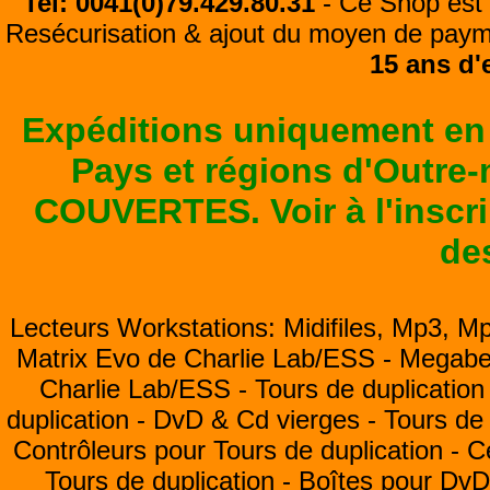
Tel: 0041(0)79.429.80.31
- Ce Shop est 
Resécurisation & ajout du moyen de pay
15 ans d'
Expéditions uniquement en
Pays et régions d'Outre
COUVERTES. Voir à l'inscrip
de
Lecteurs Workstations: Midifiles, Mp3, M
Matrix Evo de Charlie Lab/ESS -
Megabea
Charlie Lab/ESS -
Tours de duplication
duplication -
DvD & Cd vierges -
Tours de 
Contrôleurs pour Tours de duplication -
C
Tours de duplication -
Boîtes pour Dv