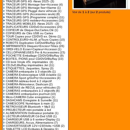
TRACEUR GPS 4G -News 2025-
(3)
TRACEUR GPS Montage fixe+Accesso
(4)
TRACEUR GPS Montage fixe+Alarme
(1)
TRACEUR GPS Pluggé dans véhicule
(1)
Voir de
1
à
2
(sur
2
produits)
TRACEURS GPS (Accessoires seuls)
(8)
TRACEURS GPS (Programme complet)
(11)
TRACEURS GPS mobiles+Accessoires
(16)
TRACEURS MOBILES -News 2025 -
(3)
DUPLICATEURS CD/DvD Accessoires
(20)
COPIEUR de Disque-Dur,Cartes,Clé
(1)
COPIEURS de Clés USB ou Cartes
TOUR Copies pour CD/DVD ex. Démo
(1)
CONTROLEURS+ALIM. p/Tours Copies
(10)
ROBOTS Duplication Cd/Dvd/BluRay
(24)
IMPRIMANTES Disques+Encres+Têtes
(26)
ORDI-VELO Ecran+Capteur+Accessoi
(1)
CELLOPHANEUSES Pro & Accessoires
(15)
POCHETTE Emballage CD/DVD/BluRay
(9)
BOITES, PIONS pour CD/DVD/BluRay
(10)
CD look Vinyle 45t. imprimables
(3)
CD,DvD,BluRay imprimables Jet
(11)
ETIQUETTES, Jaquettes, Spray
(3)
CAMERA embarquée à 3 objectifs
(1)
CAMERA Endoscopique USB éclairée
(1)
CAMERA Sport g/GoPro+Accessoires
(4)
CAMERA tableau-bord à 2 objectif
CAMERA-Rétroviseur, Dashcam
(2)
CAMERAS de RECUL pour véhicules
(2)
CAMERAS embarquées à 2 objectifs
(6)
CAMERAS embarquées jour/nuit
(10)
Micro-CAMERA Cube enregistreur
(1)
DASHCAMS Enregistre & Surveille
(11)
CAMESCOPE Numérique à main
(1)
RETROVISEUR Bluetooth + Mp3
(1)
PROJECTEUR mini portable à led
ALIMENTATION Ordinateur portable
(1)
LECTEUR-GRAVEUR Cd-Dvd USB
(1)
CHARGEUR USB à 6 sorties+Display
(1)
CHARGEURS, Accus, Alimentations
(7)
CONVERTISSEUR 12V->230Volts +USB
(2)
TABLETTE LCD Ecritures & Dessins
(1)