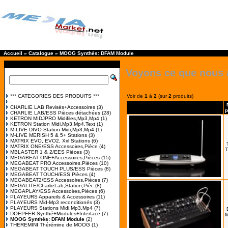
Accueil
»
Catalogue
»
MOOG Synthés: DFAM Module
Voyons ce que nous 
*** CATEGORIES DES PRODUITS ***
Voir de
1
à
2
(sur
2
produits)
-
CHARLIE LAB Revisés+Accessoires
(3)
p
CHARLIE LAB/ESS Pièces détachées
(28)
KETRON MIDJPRO Midifiles,Mp3,Mp4
(1)
KETRON Station Midi,Mp3,Mp4,Text
(1)
M-LIVE DIVO Station:Midi,Mp3,Mp4
(1)
M-LIVE MERISH 5 & 5+ Stations
(3)
MATRIX EVO, EVO2, Xxl Stations
(6)
MATRIX ONE/ESS Accessoires,Pièce
(4)
T
MBLASTER 1 & 2/EES Pièces
(3)
MEGABEAT ONE+Accessoires,Pièces
(15)
MEGABEAT PRO Accessoires,Pièces
(10)
MEGABEAT TOUCH PLUS/ESS Pièces
(8)
MEGABEAT TOUCH/ESS Pièces
(4)
MEGABEAT2/ESS Accessoires,Pièces
(7)
MEGALITE/CharlieLab,Station,Pièc
(8)
MEGAPLAY/ESS Accessoires,Pièces
(6)
PLAYEURS Appareils & Accessoires
(11)
PLAYEURS Mid-Mp3 reconditionés
(3)
PLAYEURS Stations Midi,Mp3,Mp4
(7)
DOEPFER Synthé+Modules+Interface
(7)
MOOG Synthés: DFAM Module
(2)
THEREMINI Thérémine de MOOG
(1)