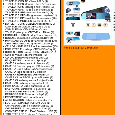
TRACEUR GPS 4G -News 2025-
(3)
TRACEUR GPS Montage fixe+Accesso
(4)
TRACEUR GPS Montage fixe+Alarme
(1)
TRACEUR GPS Pluggé dans véhicule
(1)
TRACEURS GPS (Accessoires seuls)
(8)
TRACEURS GPS (Programme complet)
(11)
R
TRACEURS GPS mobiles+Accessoires
(16)
TRACEURS MOBILES -News 2025 -
(3)
à
DUPLICATEURS CD/DvD Accessoires
(20)
o
COPIEUR de Disque-Dur,Cartes,Clé
(1)
a
COPIEURS de Clés USB ou Cartes
a
TOUR Copies pour CD/DVD ex. Démo
(1)
CONTROLEURS+ALIM. p/Tours Copies
(10)
ROBOTS Duplication Cd/Dvd/BluRay
(24)
IMPRIMANTES Disques+Encres+Têtes
(26)
ORDI-VELO Ecran+Capteur+Accessoi
(1)
CELLOPHANEUSES Pro & Accessoires
(15)
Voir de
1
à
2
(sur
2
produits)
POCHETTE Emballage CD/DVD/BluRay
(9)
BOITES, PIONS pour CD/DVD/BluRay
(10)
CD look Vinyle 45t. imprimables
(3)
CD,DvD,BluRay imprimables Jet
(11)
ETIQUETTES, Jaquettes, Spray
(3)
CAMERA embarquée à 3 objectifs
(1)
CAMERA Endoscopique USB éclairée
(1)
CAMERA Sport g/GoPro+Accessoires
(4)
CAMERA tableau-bord à 2 objectif
CAMERA-Rétroviseur, Dashcam
(2)
CAMERAS de RECUL pour véhicules
(2)
CAMERAS embarquées à 2 objectifs
(6)
CAMERAS embarquées jour/nuit
(10)
Micro-CAMERA Cube enregistreur
(1)
DASHCAMS Enregistre & Surveille
(11)
CAMESCOPE Numérique à main
(1)
RETROVISEUR Bluetooth + Mp3
(1)
PROJECTEUR mini portable à led
ALIMENTATION Ordinateur portable
(1)
LECTEUR-GRAVEUR Cd-Dvd USB
(1)
CHARGEUR USB à 6 sorties+Display
(1)
CHARGEURS, Accus, Alimentations
(7)
CONVERTISSEUR 12V->230Volts +USB
(2)
TABLETTE LCD Ecritures & Dessins
(1)