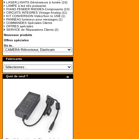
LASER,LIGHTS,Générateurs à fumée
(16)
LAMPE à led très puissante
PIANO FENDER RHODES-Composants
(10)
CIRCUITS INTEGRES Vintage Analog
(11)
KIT CONVERSION Vidéo/Son to USB
(1)
PANNEAU lumineux pour messages
(1)
COMMANDES Spéciales Clients
OFFRES spéciales
SERVICE de Réparations Clients
(2)
Nouveaux produits
Offres spéciales
Go to..
Fabricants
Quoi de neuf ?