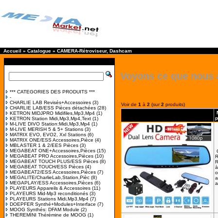
Accueil
»
Catalogue
»
CAMERA-Rétroviseur, Dashcam
Voyons ce que nous 
*** CATEGORIES DES PRODUITS ***
-
CHARLIE LAB Revisés+Accessoires
(3)
Voir de
1
à
2
(sur
2
produits)
CHARLIE LAB/ESS Pièces détachées
(28)
KETRON MIDJPRO Midifiles,Mp3,Mp4
(1)
p
KETRON Station Midi,Mp3,Mp4,Text
(1)
M-LIVE DIVO Station:Midi,Mp3,Mp4
(1)
M-LIVE MERISH 5 & 5+ Stations
(3)
MATRIX EVO, EVO2, Xxl Stations
(6)
MATRIX ONE/ESS Accessoires,Pièce
(4)
MBLASTER 1 & 2/EES Pièces
(3)
MEGABEAT ONE+Accessoires,Pièces
(15)
MEGABEAT PRO Accessoires,Pièces
(10)
R
MEGABEAT TOUCH PLUS/ESS Pièces
(8)
MEGABEAT TOUCH/ESS Pièces
(4)
à
MEGABEAT2/ESS Accessoires,Pièces
(7)
o
MEGALITE/CharlieLab,Station,Pièc
(8)
a
MEGAPLAY/ESS Accessoires,Pièces
(6)
a
PLAYEURS Appareils & Accessoires
(11)
PLAYEURS Mid-Mp3 reconditionés
(3)
PLAYEURS Stations Midi,Mp3,Mp4
(7)
DOEPFER Synthé+Modules+Interface
(7)
MOOG Synthés: DFAM Module
(2)
THEREMINI Thérémine de MOOG
(1)