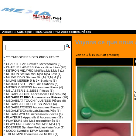
Accueil
»
Catalogue
»
MEGABEAT PRO Accessoires,Pièces
Voyons ce que nous 
Voir de
1
à
10
(sur
10
produits)
*** CATEGORIES DES PRODUITS ***
-
CHARLIE LAB Revisés+Accessoires
(3)
CHARLIE LAB/ESS Pièces détachées
(28)
KETRON MIDJPRO Midifiles,Mp3,Mp4
(1)
KETRON Station Midi,Mp3,Mp4,Text
(1)
M-LIVE DIVO Station:Midi,Mp3,Mp4
(1)
M-LIVE MERISH 5 & 5+ Stations
(3)
MATRIX EVO, EVO2, Xxl Stations
(6)
MATRIX ONE/ESS Accessoires,Pièce
(4)
MBLASTER 1 & 2/EES Pièces
(3)
V
MEGABEAT ONE+Accessoires,Pièces
(15)
L
MEGABEAT PRO Accessoires,Pièces
(10)
/
MEGABEAT TOUCH PLUS/ESS Pièces
(8)
MEGABEAT TOUCH/ESS Pièces
(4)
MEGABEAT2/ESS Accessoires,Pièces
(7)
MEGALITE/CharlieLab,Station,Pièc
(8)
MEGAPLAY/ESS Accessoires,Pièces
(6)
PLAYEURS Appareils & Accessoires
(11)
PLAYEURS Mid-Mp3 reconditionés
(3)
PLAYEURS Stations Midi,Mp3,Mp4
(7)
DOEPFER Synthé+Modules+Interface
(7)
MOOG Synthés: DFAM Module
(2)
THEREMINI Thérémine de MOOG
(1)