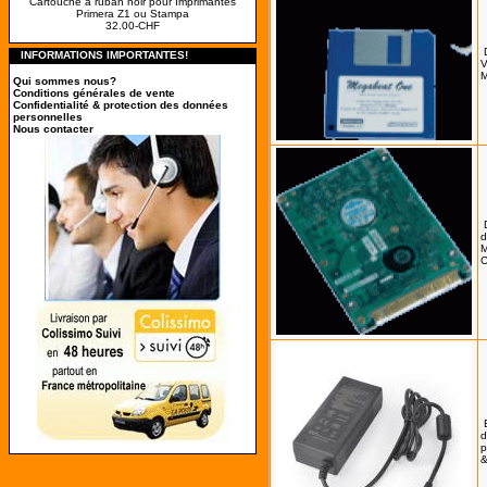
Cartouche à ruban noir pour Imprimantes
Primera Z1 ou Stampa
32.00-CHF
INFORMATIONS IMPORTANTES!
V
M
Qui sommes nous?
Conditions générales de vente
Confidentialité & protection des données
personnelles
Nous contacter
d
d
p
&