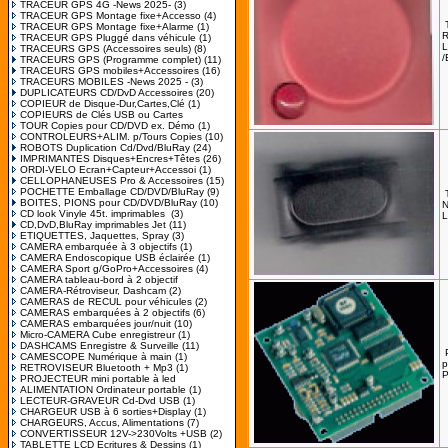
TRACEUR GPS 4G -News 2025-
(3)
TRACEUR GPS Montage fixe+Accesso
(4)
TRACEUR GPS Montage fixe+Alarme
(1)
R
TRACEUR GPS Pluggé dans véhicule
(1)
L
TRACEURS GPS (Accessoires seuls)
(8)
/
TRACEURS GPS (Programme complet)
(11)
TRACEURS GPS mobiles+Accessoires
(16)
TRACEURS MOBILES -News 2025 -
(3)
DUPLICATEURS CD/DvD Accessoires
(20)
COPIEUR de Disque-Dur,Cartes,Clé
(1)
COPIEURS de Clés USB ou Cartes
TOUR Copies pour CD/DVD ex. Démo
(1)
CONTROLEURS+ALIM. p/Tours Copies
(10)
ROBOTS Duplication Cd/Dvd/BluRay
(24)
IMPRIMANTES Disques+Encres+Têtes
(26)
ORDI-VELO Ecran+Capteur+Accessoi
(1)
CELLOPHANEUSES Pro & Accessoires
(15)
POCHETTE Emballage CD/DVD/BluRay
(9)
BOITES, PIONS pour CD/DVD/BluRay
(10)
N
CD look Vinyle 45t. imprimables
(3)
L
CD,DvD,BluRay imprimables Jet
(11)
ETIQUETTES, Jaquettes, Spray
(3)
CAMERA embarquée à 3 objectifs
(1)
CAMERA Endoscopique USB éclairée
(1)
CAMERA Sport g/GoPro+Accessoires
(4)
CAMERA tableau-bord à 2 objectif
CAMERA-Rétroviseur, Dashcam
(2)
CAMERAS de RECUL pour véhicules
(2)
CAMERAS embarquées à 2 objectifs
(6)
CAMERAS embarquées jour/nuit
(10)
Micro-CAMERA Cube enregistreur
(1)
DASHCAMS Enregistre & Surveille
(11)
CAMESCOPE Numérique à main
(1)
p
RETROVISEUR Bluetooth + Mp3
(1)
P
PROJECTEUR mini portable à led
ALIMENTATION Ordinateur portable
(1)
LECTEUR-GRAVEUR Cd-Dvd USB
(1)
CHARGEUR USB à 6 sorties+Display
(1)
CHARGEURS, Accus, Alimentations
(7)
CONVERTISSEUR 12V->230Volts +USB
(2)
TABLETTE LCD Ecritures & Dessins
(1)