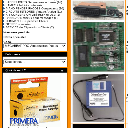
LASER,LIGHTS,Générateurs à fumée
(16)
LAMPE à led très puissante
PIANO FENDER RHODES-Composants
(10)
p
CIRCUITS INTEGRES Vintage Analog
(11)
d
KIT CONVERSION Vidéo/Son to USB
(1)
PANNEAU lumineux pour messages
(1)
COMMANDES Spéciales Clients
OFFRES spéciales
SERVICE de Réparations Clients
(2)
Nouveaux produits
Offres spéciales
Go to..
o
M
B
Fabricants
Quoi de neuf ?
D
v