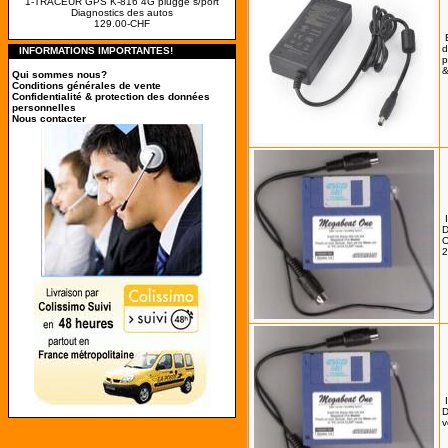
1-TRACEUR GPS K-816 4G pluggé s/port
Diagnostics des autos
129.00-CHF
d
INFORMATIONS IMPORTANTES!
p
&
Qui sommes nous?
Conditions générales de vente
Confidentialité & protection des données
personnelles
Nous contacter
D
O
2
D
v