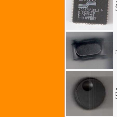
W
M
N
L
p
M
L