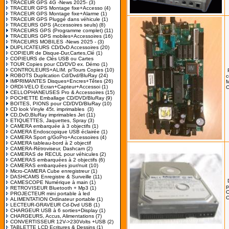
TRACEUR GPS 4G -News 2025-
(3)
TRACEUR GPS Montage fixe+Accesso
(4)
TRACEUR GPS Montage fixe+Alarme
(1)
TRACEUR GPS Pluggé dans véhicule
(1)
TRACEURS GPS (Accessoires seuls)
(8)
TRACEURS GPS (Programme complet)
(11)
TRACEURS GPS mobiles+Accessoires
(16)
TRACEURS MOBILES -News 2025 -
(3)
DUPLICATEURS CD/DvD Accessoires
(20)
COPIEUR de Disque-Dur,Cartes,Clé
(1)
COPIEURS de Clés USB ou Cartes
TOUR Copies pour CD/DVD ex. Démo
(1)
CONTROLEURS+ALIM. p/Tours Copies
(10)
ROBOTS Duplication Cd/Dvd/BluRay
(24)
c
IMPRIMANTES Disques+Encres+Têtes
(26)
ORDI-VELO Ecran+Capteur+Accessoi
(1)
C
CELLOPHANEUSES Pro & Accessoires
(15)
POCHETTE Emballage CD/DVD/BluRay
(9)
BOITES, PIONS pour CD/DVD/BluRay
(10)
CD look Vinyle 45t. imprimables
(3)
CD,DvD,BluRay imprimables Jet
(11)
ETIQUETTES, Jaquettes, Spray
(3)
CAMERA embarquée à 3 objectifs
(1)
CAMERA Endoscopique USB éclairée
(1)
CAMERA Sport g/GoPro+Accessoires
(4)
CAMERA tableau-bord à 2 objectif
CAMERA-Rétroviseur, Dashcam
(2)
CAMERAS de RECUL pour véhicules
(2)
CAMERAS embarquées à 2 objectifs
(6)
CAMERAS embarquées jour/nuit
(10)
Micro-CAMERA Cube enregistreur
(1)
DASHCAMS Enregistre & Surveille
(11)
CAMESCOPE Numérique à main
(1)
p
RETROVISEUR Bluetooth + Mp3
(1)
O
PROJECTEUR mini portable à led
ALIMENTATION Ordinateur portable
(1)
LECTEUR-GRAVEUR Cd-Dvd USB
(1)
CHARGEUR USB à 6 sorties+Display
(1)
CHARGEURS, Accus, Alimentations
(7)
CONVERTISSEUR 12V->230Volts +USB
(2)
TABLETTE LCD Ecritures & Dessins
(1)