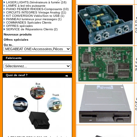
LASER,LIGHTS,Générateurs à fumée
(16)
LAMPE à led très puissante
PIANO FENDER RHODES-Composants
(10)
CIRCUITS INTEGRES Vintage Analog
(11)
KIT CONVERSION Vidéo/Son to USB
(1)
PANNEAU lumineux pour messages
(1)
D
COMMANDES Spéciales Clients
e
OFFRES spéciales
a
SERVICE de Réparations Clients
(2)
Nouveaux produits
Offres spéciales
Go to..
Fabricants
Y
l
(
Quoi de neuf ?
M
O
G