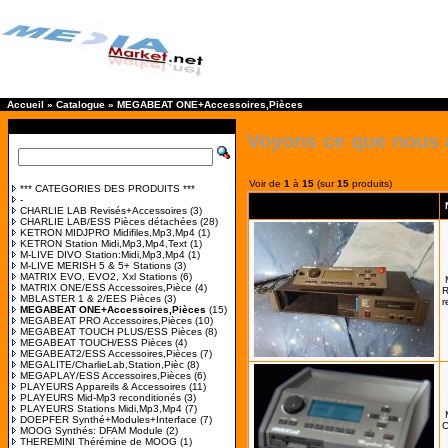
Accueil
»
Catalogue
»
MEGABEAT ONE+Accessoires,Pièces
Voyons ce que nous 
Voir de
1
à
15
(sur
15
produits)
*** CATEGORIES DES PRODUITS ***
-
CHARLIE LAB Revisés+Accessoires
(3)
CHARLIE LAB/ESS Pièces détachées
(28)
KETRON MIDJPRO Midifiles,Mp3,Mp4
(1)
KETRON Station Midi,Mp3,Mp4,Text
(1)
M-LIVE DIVO Station:Midi,Mp3,Mp4
(1)
M-LIVE MERISH 5 & 5+ Stations
(3)
MATRIX EVO, EVO2, Xxl Stations
(6)
MATRIX ONE/ESS Accessoires,Pièce
(4)
R
MBLASTER 1 & 2/EES Pièces
(3)
r
MEGABEAT ONE+Accessoires,Pièces
(15)
MEGABEAT PRO Accessoires,Pièces
(10)
MEGABEAT TOUCH PLUS/ESS Pièces
(8)
MEGABEAT TOUCH/ESS Pièces
(4)
MEGABEAT2/ESS Accessoires,Pièces
(7)
MEGALITE/CharlieLab,Station,Pièc
(8)
MEGAPLAY/ESS Accessoires,Pièces
(6)
PLAYEURS Appareils & Accessoires
(11)
PLAYEURS Mid-Mp3 reconditionés
(3)
PLAYEURS Stations Midi,Mp3,Mp4
(7)
DOEPFER Synthé+Modules+Interface
(7)
C
MOOG Synthés: DFAM Module
(2)
THEREMINI Thérémine de MOOG
(1)