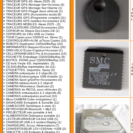
TRACEUR GPS 4G -News 2025-
(3)
TRACEUR GPS Montage fixe+Accesso
(4)
TRACEUR GPS Montage fixe+Alarme
(1)
TRACEUR GPS Pluggé dans véhicule
(1)
p
TRACEURS GPS (Accessoires seuls)
(8)
M
TRACEURS GPS (Programme complet)
(11)
L
TRACEURS GPS mobiles+Accessoires
(16)
TRACEURS MOBILES -News 2025 -
(3)
DUPLICATEURS CD/DvD Accessoires
(20)
COPIEUR de Disque-Dur,Cartes,Clé
(1)
COPIEURS de Clés USB ou Cartes
TOUR Copies pour CD/DVD ex. Démo
(1)
CONTROLEURS+ALIM. p/Tours Copies
(10)
ROBOTS Duplication Cd/Dvd/BluRay
(24)
IMPRIMANTES Disques+Encres+Têtes
(26)
ORDI-VELO Ecran+Capteur+Accessoi
(1)
CELLOPHANEUSES Pro & Accessoires
(15)
POCHETTE Emballage CD/DVD/BluRay
(9)
BOITES, PIONS pour CD/DVD/BluRay
(10)
CD look Vinyle 45t. imprimables
(3)
CD,DvD,BluRay imprimables Jet
(11)
ETIQUETTES, Jaquettes, Spray
(3)
W
CAMERA embarquée à 3 objectifs
(1)
M
CAMERA Endoscopique USB éclairée
(1)
CAMERA Sport g/GoPro+Accessoires
(4)
CAMERA tableau-bord à 2 objectif
CAMERA-Rétroviseur, Dashcam
(2)
CAMERAS de RECUL pour véhicules
(2)
CAMERAS embarquées à 2 objectifs
(6)
CAMERAS embarquées jour/nuit
(10)
Micro-CAMERA Cube enregistreur
(1)
DASHCAMS Enregistre & Surveille
(11)
CAMESCOPE Numérique à main
(1)
RETROVISEUR Bluetooth + Mp3
(1)
PROJECTEUR mini portable à led
ALIMENTATION Ordinateur portable
(1)
LECTEUR-GRAVEUR Cd-Dvd USB
(1)
CHARGEUR USB à 6 sorties+Display
(1)
p
CHARGEURS, Accus, Alimentations
(7)
O
CONVERTISSEUR 12V->230Volts +USB
(2)
TABLETTE LCD Ecritures & Dessins
(1)