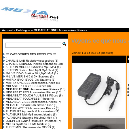
Accueil
»
Catalogue
»
MEGABEAT ONE+Accessoires,Pièces
Voyons ce que nous 
Voir de
1
à
15
(sur
15
produits)
*** CATEGORIES DES PRODUITS ***
-
CHARLIE LAB Revisés+Accessoires
(3)
CHARLIE LAB/ESS Pièces détachées
(28)
KETRON MIDJPRO Midifiles,Mp3,Mp4
(1)
KETRON Station Midi,Mp3,Mp4,Text
(1)
M-LIVE DIVO Station:Midi,Mp3,Mp4
(1)
M-LIVE MERISH 5 & 5+ Stations
(3)
MATRIX EVO, EVO2, Xxl Stations
(6)
MATRIX ONE/ESS Accessoires,Pièce
(4)
MBLASTER 1 & 2/EES Pièces
(3)
d
MEGABEAT ONE+Accessoires,Pièces
(15)
p
MEGABEAT PRO Accessoires,Pièces
(10)
&
MEGABEAT TOUCH PLUS/ESS Pièces
(8)
MEGABEAT TOUCH/ESS Pièces
(4)
MEGABEAT2/ESS Accessoires,Pièces
(7)
MEGALITE/CharlieLab,Station,Pièc
(8)
MEGAPLAY/ESS Accessoires,Pièces
(6)
PLAYEURS Appareils & Accessoires
(11)
PLAYEURS Mid-Mp3 reconditionés
(3)
PLAYEURS Stations Midi,Mp3,Mp4
(7)
DOEPFER Synthé+Modules+Interface
(7)
MOOG Synthés: DFAM Module
(2)
THEREMINI Thérémine de MOOG
(1)