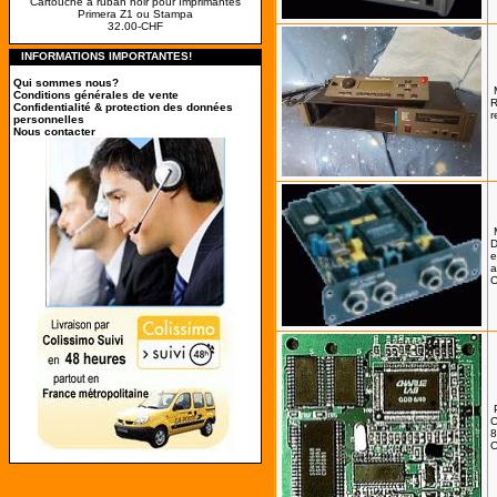
Cartouche à ruban noir pour Imprimantes
Primera Z1 ou Stampa
32.00-CHF
INFORMATIONS IMPORTANTES!
Qui sommes nous?
Conditions générales de vente
R
Confidentialité & protection des données
r
personnelles
Nous contacter
D
e
a
8