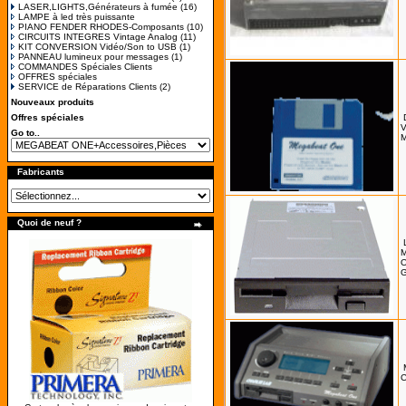
LASER,LIGHTS,Générateurs à fumée
(16)
LAMPE à led très puissante
PIANO FENDER RHODES-Composants
(10)
CIRCUITS INTEGRES Vintage Analog
(11)
KIT CONVERSION Vidéo/Son to USB
(1)
PANNEAU lumineux pour messages
(1)
COMMANDES Spéciales Clients
OFFRES spéciales
SERVICE de Réparations Clients
(2)
Nouveaux produits
Offres spéciales
V
Go to..
M
Fabricants
Quoi de neuf ?
M
O
G
C