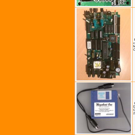
c
C
D
O
2