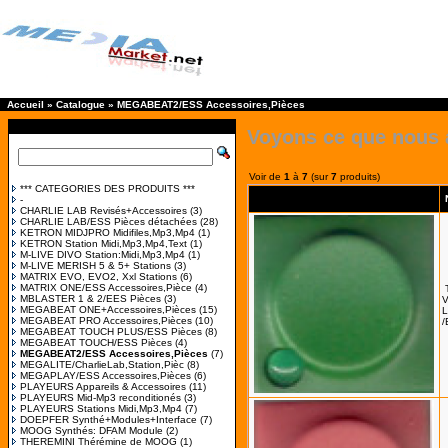
Accueil
»
Catalogue
»
MEGABEAT2/ESS Accessoires,Pièces
Voyons ce que nous 
Voir de
1
à
7
(sur
7
produits)
*** CATEGORIES DES PRODUITS ***
-
CHARLIE LAB Revisés+Accessoires
(3)
CHARLIE LAB/ESS Pièces détachées
(28)
KETRON MIDJPRO Midifiles,Mp3,Mp4
(1)
KETRON Station Midi,Mp3,Mp4,Text
(1)
M-LIVE DIVO Station:Midi,Mp3,Mp4
(1)
M-LIVE MERISH 5 & 5+ Stations
(3)
MATRIX EVO, EVO2, Xxl Stations
(6)
MATRIX ONE/ESS Accessoires,Pièce
(4)
MBLASTER 1 & 2/EES Pièces
(3)
V
MEGABEAT ONE+Accessoires,Pièces
(15)
L
MEGABEAT PRO Accessoires,Pièces
(10)
/
MEGABEAT TOUCH PLUS/ESS Pièces
(8)
MEGABEAT TOUCH/ESS Pièces
(4)
MEGABEAT2/ESS Accessoires,Pièces
(7)
MEGALITE/CharlieLab,Station,Pièc
(8)
MEGAPLAY/ESS Accessoires,Pièces
(6)
PLAYEURS Appareils & Accessoires
(11)
PLAYEURS Mid-Mp3 reconditionés
(3)
PLAYEURS Stations Midi,Mp3,Mp4
(7)
DOEPFER Synthé+Modules+Interface
(7)
MOOG Synthés: DFAM Module
(2)
THEREMINI Thérémine de MOOG
(1)