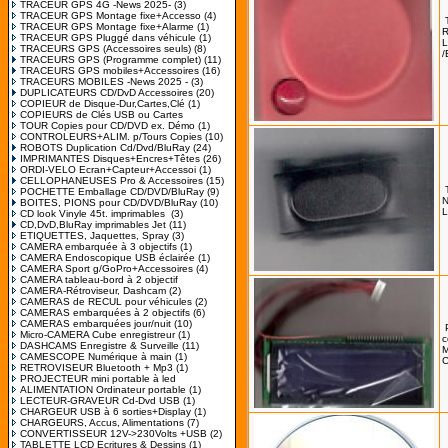
TRACEUR GPS 4G -News 2025-
(3)
TRACEUR GPS Montage fixe+Accesso
(4)
TRACEUR GPS Montage fixe+Alarme
(1)
R
TRACEUR GPS Pluggé dans véhicule
(1)
L
TRACEURS GPS (Accessoires seuls)
(8)
/
TRACEURS GPS (Programme complet)
(11)
TRACEURS GPS mobiles+Accessoires
(16)
TRACEURS MOBILES -News 2025 -
(3)
DUPLICATEURS CD/DvD Accessoires
(20)
COPIEUR de Disque-Dur,Cartes,Clé
(1)
COPIEURS de Clés USB ou Cartes
TOUR Copies pour CD/DVD ex. Démo
(1)
CONTROLEURS+ALIM. p/Tours Copies
(10)
ROBOTS Duplication Cd/Dvd/BluRay
(24)
IMPRIMANTES Disques+Encres+Têtes
(26)
ORDI-VELO Ecran+Capteur+Accessoi
(1)
CELLOPHANEUSES Pro & Accessoires
(15)
POCHETTE Emballage CD/DVD/BluRay
(9)
N
BOITES, PIONS pour CD/DVD/BluRay
(10)
L
CD look Vinyle 45t. imprimables
(3)
CD,DvD,BluRay imprimables Jet
(11)
ETIQUETTES, Jaquettes, Spray
(3)
CAMERA embarquée à 3 objectifs
(1)
CAMERA Endoscopique USB éclairée
(1)
CAMERA Sport g/GoPro+Accessoires
(4)
CAMERA tableau-bord à 2 objectif
CAMERA-Rétroviseur, Dashcam
(2)
CAMERAS de RECUL pour véhicules
(2)
CAMERAS embarquées à 2 objectifs
(6)
CAMERAS embarquées jour/nuit
(10)
Micro-CAMERA Cube enregistreur
(1)
c
DASHCAMS Enregistre & Surveille
(11)
M
CAMESCOPE Numérique à main
(1)
C
RETROVISEUR Bluetooth + Mp3
(1)
PROJECTEUR mini portable à led
ALIMENTATION Ordinateur portable
(1)
LECTEUR-GRAVEUR Cd-Dvd USB
(1)
CHARGEUR USB à 6 sorties+Display
(1)
CHARGEURS, Accus, Alimentations
(7)
CONVERTISSEUR 12V->230Volts +USB
(2)
TABLETTE LCD Ecritures & Dessins
(1)