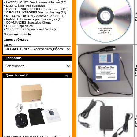
LASER,LIGHTS,Générateurs à fumée
(16)
LAMPE à led très puissante
PIANO FENDER RHODES-Composants
(10)
CIRCUITS INTEGRES Vintage Analog
(11)
KIT CONVERSION Vidéo/Son to USB
(1)
1
PANNEAU lumineux pour messages
(1)
COMMANDES Spéciales Clients
OFFRES spéciales
SERVICE de Réparations Clients
(2)
Nouveaux produits
Offres spéciales
Go to..
Fabricants
D
O
Quoi de neuf ?
2
D
M
M