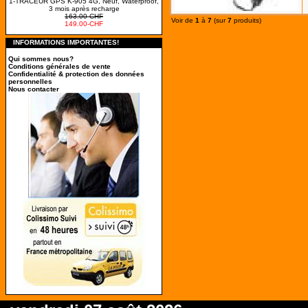
1-TRACEUR GPS K-905 4G, Neuf, Waterproof,
3 mois après recharge
163.00-CHF
Voir de
1
à
7
(sur
7
produits)
149.00-CHF
INFORMATIONS IMPORTANTES!
Qui sommes nous?
Conditions générales de vente
Confidentialité & protection des données
personnelles
Nous contacter