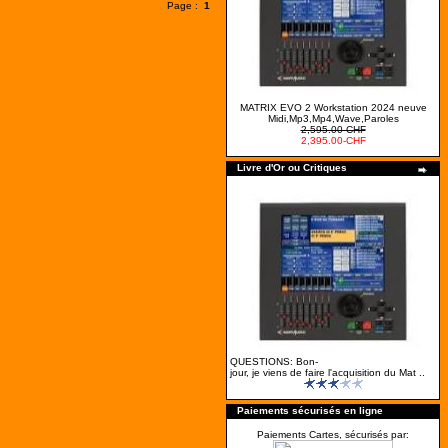
Page :
1
MATRIX EVO 2 Workstation 2024 neuve
Midi,Mp3,Mp4,Wave,Paroles
2,595.00-CHF
2,395.00-CHF
Livre d'Or ou Critiques
QUESTIONS: Bon-
jour, je viens de faire l'acquisition du Mat ..
Paiements sécurisés en ligne
Paiements Cartes, sécurisés par: