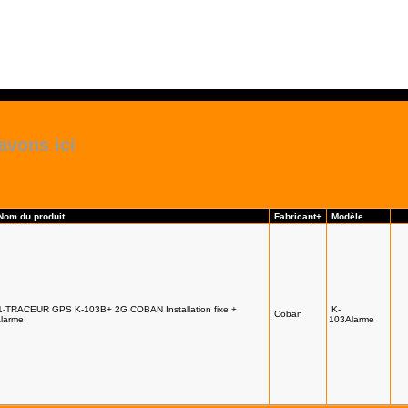
avons ici
Nom du produit
Fabricant+
Modèle
1-TRACEUR GPS K-103B+ 2G COBAN Installation fixe +
K-
Coban
larme
103Alarme