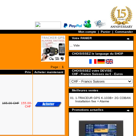
Mon compte
|
Panier
|
Commander
Votre PANIER
... Vide
CHOISISSEZ le language du SHOP
Page :
1
CHOISISSEZ votre DEVISE:
Prix
Acheter maintenant
CHF - Francs Suisses ou € - Euros
Meilleures ventes
01.
1-TRACEUR GPS K-103B+ 2G COBAN
Installation fixe + Alarme
165.00-CHF
155.00-
CHF
Promotions actuelles