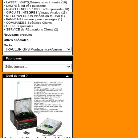
LASER,LIGHTS,Générateurs à fumée
(16)
LAMPE à led très puissante
PIANO FENDER RHODES-Composants
(10)
CIRCUITS INTEGRES Vintage Analog
(11)
KIT CONVERSION Vidéo/Son to USB
(1)
PANNEAU lumineux pour messages
(1)
COMMANDES Spéciales Clients
OFFRES spéciales
SERVICE de Réparations Clients
(2)
Nouveaux produits
Offres spéciales
Go to..
Fabricants
Quoi de neuf ?