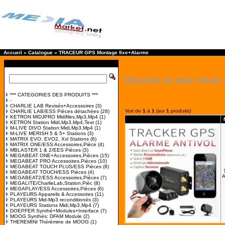
Accueil
»
Catalogue
»
TRACEUR GPS Montage fixe+Alarme
Voyons ce que nous 
*** CATEGORIES DES PRODUITS ***
-
CHARLIE LAB Revisés+Accessoires
(3)
Voir de
1
à
1
(sur
1
produits)
CHARLIE LAB/ESS Pièces détachées
(28)
KETRON MIDJPRO Midifiles,Mp3,Mp4
(1)
KETRON Station Midi,Mp3,Mp4,Text
(1)
M-LIVE DIVO Station:Midi,Mp3,Mp4
(1)
M-LIVE MERISH 5 & 5+ Stations
(3)
MATRIX EVO, EVO2, Xxl Stations
(6)
MATRIX ONE/ESS Accessoires,Pièce
(4)
MBLASTER 1 & 2/EES Pièces
(3)
MEGABEAT ONE+Accessoires,Pièces
(15)
MEGABEAT PRO Accessoires,Pièces
(10)
MEGABEAT TOUCH PLUS/ESS Pièces
(8)
MEGABEAT TOUCH/ESS Pièces
(4)
A
MEGABEAT2/ESS Accessoires,Pièces
(7)
MEGALITE/CharlieLab,Station,Pièc
(8)
MEGAPLAY/ESS Accessoires,Pièces
(6)
PLAYEURS Appareils & Accessoires
(11)
PLAYEURS Mid-Mp3 reconditionés
(3)
PLAYEURS Stations Midi,Mp3,Mp4
(7)
DOEPFER Synthé+Modules+Interface
(7)
MOOG Synthés: DFAM Module
(2)
THEREMINI Thérémine de MOOG
(1)