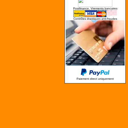
Postfinance, Virements bancaires
Contrôles drastiques anti-fraudes
Paiement direct uniquement