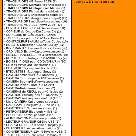
TRACEUR GPS 4G -News 2025-
(3)
Voir de
1
à
1
(sur
1
produits)
TRACEUR GPS Montage fixe+Accesso
(4)
TRACEUR GPS Montage fixe+Alarme
(1)
TRACEUR GPS Pluggé dans véhicule
(1)
TRACEURS GPS (Accessoires seuls)
(8)
TRACEURS GPS (Programme complet)
(11)
TRACEURS GPS mobiles+Accessoires
(16)
TRACEURS MOBILES -News 2025 -
(3)
DUPLICATEURS CD/DvD Accessoires
(20)
COPIEUR de Disque-Dur,Cartes,Clé
(1)
COPIEURS de Clés USB ou Cartes
TOUR Copies pour CD/DVD ex. Démo
(1)
CONTROLEURS+ALIM. p/Tours Copies
(10)
ROBOTS Duplication Cd/Dvd/BluRay
(24)
IMPRIMANTES Disques+Encres+Têtes
(26)
ORDI-VELO Ecran+Capteur+Accessoi
(1)
CELLOPHANEUSES Pro & Accessoires
(15)
POCHETTE Emballage CD/DVD/BluRay
(9)
BOITES, PIONS pour CD/DVD/BluRay
(10)
CD look Vinyle 45t. imprimables
(3)
CD,DvD,BluRay imprimables Jet
(11)
ETIQUETTES, Jaquettes, Spray
(3)
CAMERA embarquée à 3 objectifs
(1)
CAMERA Endoscopique USB éclairée
(1)
CAMERA Sport g/GoPro+Accessoires
(4)
CAMERA tableau-bord à 2 objectif
CAMERA-Rétroviseur, Dashcam
(2)
CAMERAS de RECUL pour véhicules
(2)
CAMERAS embarquées à 2 objectifs
(6)
CAMERAS embarquées jour/nuit
(10)
Micro-CAMERA Cube enregistreur
(1)
DASHCAMS Enregistre & Surveille
(11)
CAMESCOPE Numérique à main
(1)
RETROVISEUR Bluetooth + Mp3
(1)
PROJECTEUR mini portable à led
ALIMENTATION Ordinateur portable
(1)
LECTEUR-GRAVEUR Cd-Dvd USB
(1)
CHARGEUR USB à 6 sorties+Display
(1)
CHARGEURS, Accus, Alimentations
(7)
CONVERTISSEUR 12V->230Volts +USB
(2)
TABLETTE LCD Ecritures & Dessins
(1)