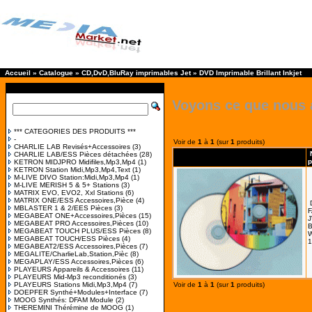
Accueil
»
Catalogue
»
CD,DvD,BluRay imprimables Jet
»
DVD Imprimable Brillant Inkjet
Voyons ce que nous 
*** CATEGORIES DES PRODUITS ***
-
Voir de
1
à
1
(sur
1
produits)
CHARLIE LAB Revisés+Accessoires
(3)
CHARLIE LAB/ESS Pièces détachées
(28)
p
KETRON MIDJPRO Midifiles,Mp3,Mp4
(1)
KETRON Station Midi,Mp3,Mp4,Text
(1)
M-LIVE DIVO Station:Midi,Mp3,Mp4
(1)
M-LIVE MERISH 5 & 5+ Stations
(3)
MATRIX EVO, EVO2, Xxl Stations
(6)
MATRIX ONE/ESS Accessoires,Pièce
(4)
MBLASTER 1 & 2/EES Pièces
(3)
MEGABEAT ONE+Accessoires,Pièces
(15)
J
MEGABEAT PRO Accessoires,Pièces
(10)
B
MEGABEAT TOUCH PLUS/ESS Pièces
(8)
W
MEGABEAT TOUCH/ESS Pièces
(4)
1
MEGABEAT2/ESS Accessoires,Pièces
(7)
MEGALITE/CharlieLab,Station,Pièc
(8)
MEGAPLAY/ESS Accessoires,Pièces
(6)
PLAYEURS Appareils & Accessoires
(11)
PLAYEURS Mid-Mp3 reconditionés
(3)
PLAYEURS Stations Midi,Mp3,Mp4
(7)
Voir de
1
à
1
(sur
1
produits)
DOEPFER Synthé+Modules+Interface
(7)
MOOG Synthés: DFAM Module
(2)
THEREMINI Thérémine de MOOG
(1)