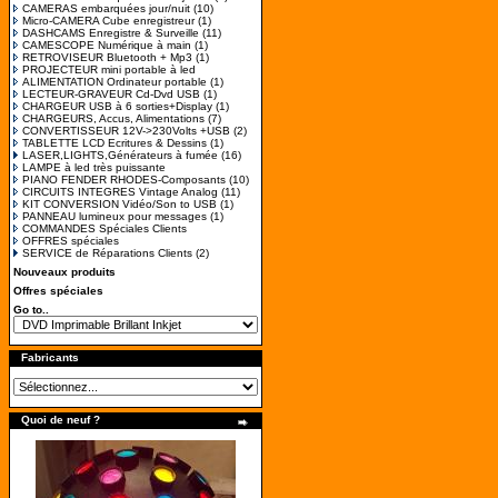
CAMERAS embarquées jour/nuit
(10)
Micro-CAMERA Cube enregistreur
(1)
DASHCAMS Enregistre & Surveille
(11)
CAMESCOPE Numérique à main
(1)
RETROVISEUR Bluetooth + Mp3
(1)
PROJECTEUR mini portable à led
ALIMENTATION Ordinateur portable
(1)
LECTEUR-GRAVEUR Cd-Dvd USB
(1)
CHARGEUR USB à 6 sorties+Display
(1)
CHARGEURS, Accus, Alimentations
(7)
CONVERTISSEUR 12V->230Volts +USB
(2)
TABLETTE LCD Ecritures & Dessins
(1)
LASER,LIGHTS,Générateurs à fumée
(16)
LAMPE à led très puissante
PIANO FENDER RHODES-Composants
(10)
CIRCUITS INTEGRES Vintage Analog
(11)
KIT CONVERSION Vidéo/Son to USB
(1)
PANNEAU lumineux pour messages
(1)
COMMANDES Spéciales Clients
OFFRES spéciales
SERVICE de Réparations Clients
(2)
Nouveaux produits
Offres spéciales
Go to..
Fabricants
Quoi de neuf ?