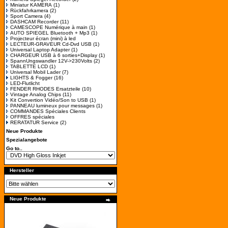
Miniatur KAMERA
(1)
Rückfahrkamera
(2)
Sport Camera
(4)
DASHCAM Recorder
(11)
CAMESCOPE Numérique à main
(1)
AUTO SPIEGEL Bluetooth + Mp3
(1)
Projecteur écran (mini) à led
LECTEUR-GRAVEUR Cd-Dvd USB
(1)
Universal Laptop Adapter
(1)
CHARGEUR USB à 6 sorties+Display
(1)
SpannUngswandler 12V->230Volts
(2)
TABLETTE LCD
(1)
Universal Mobil Lader
(7)
LIGHTS & Fogger
(16)
LED-Flutlicht
FENDER RHODES Ersatzteile
(10)
Vintage Analog Chips
(11)
Kit Convertion Vidéo/Son to USB
(1)
PANNEAU lumineux pour messages
(1)
COMMANDES Spéciales Clients
OFFRES spéciales
RERATATUR Service
(2)
Neue Produkte
Spezialangebote
Go to..
Hersteller
Neue Produkte