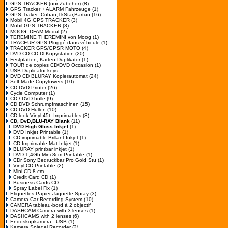
GPS TRACKER (nur Zubehör)
(8)
GPS Tracker + ALARM Fahrzeuge
(1)
GPS Traker: Coban,TkStar,Bartun
(16)
Mobil 4G GPS TRACKER
(3)
Mobil GPS TRACKER
(3)
MOOG: DFAM Modul
(2)
TEREMINE THEREMINI von Moog
(1)
TRACEUR GPS Pluggé dans véhicule
(1)
TRACKER GPS/GPSR MOTO
(4)
DVD CD CD-Dl Kopystation
(20)
Festplatten, Karten Duplikator
(1)
TOUR de copies CD/DVD Occasion
(1)
USB Duplicator keys
DVD CD BLURAY Kopierautomat
(24)
Self Made Copytowers
(10)
CD DVD Printer
(26)
Cycle Computer
(1)
CD / DVD hulle
(9)
CD DVD Schrumpfmaschinen
(15)
CD DVD Hüllen
(10)
CD look Vinyl 45t. Imprimables
(3)
CD, DvD,BLU-RAY Blank
(11)
DVD High Gloss Inkjet
(1)
DVD Inkjet Printable
(1)
CD imprimable Brillant Inkjet
(1)
CD Imprimable Mat Inkjet
(1)
BLURAY printbar inkjet
(1)
DVD 1,4Gb Mini 8cm Printable
(1)
CDr Sony Bedruckbar Pro Gold Stu
(1)
Vinyl CD Printable
(2)
Mini CD 8 cm.
Credit Card CD
(1)
Business Cards CD
Spray Label Fix
(1)
Etiquettes-Papier Jaquette-Spray
(3)
Camera Car Recording System
(10)
CAMERA tableau-bord à 2 objectif
DASHCAM Camera with 3 lenses
(1)
DASHCAMS with 2 lenses
(6)
Endoskopkamera - USB
(1)
Kamera Spiegel Recorder
(2)