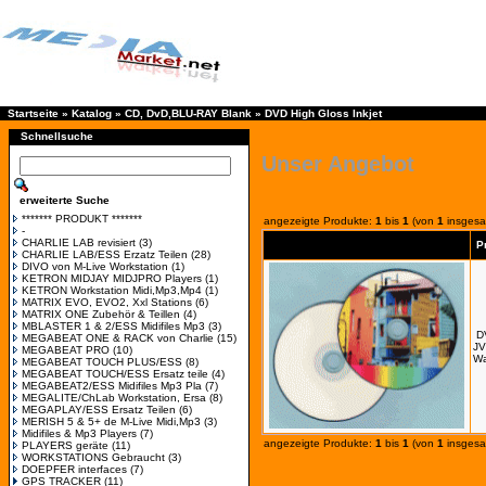
Startseite
»
Katalog
»
CD, DvD,BLU-RAY Blank
»
DVD High Gloss Inkjet
Schnellsuche
Unser Angebot
erweiterte Suche
******* PRODUKT *******
angezeigte Produkte:
1
bis
1
(von
1
insgesa
-
CHARLIE LAB revisiert
(3)
P
CHARLIE LAB/ESS Erzatz Teilen
(28)
DIVO von M-Live Workstation
(1)
KETRON MIDJAY MIDJPRO Players
(1)
KETRON Workstation Midi,Mp3,Mp4
(1)
MATRIX EVO, EVO2, Xxl Stations
(6)
MATRIX ONE Zubehör & Teillen
(4)
MBLASTER 1 & 2/ESS Midifiles Mp3
(3)
D
MEGABEAT ONE & RACK von Charlie
(15)
JV
MEGABEAT PRO
(10)
Wa
MEGABEAT TOUCH PLUS/ESS
(8)
MEGABEAT TOUCH/ESS Ersatz teile
(4)
MEGABEAT2/ESS Midifiles Mp3 Pla
(7)
MEGALITE/ChLab Workstation, Ersa
(8)
MEGAPLAY/ESS Ersatz Teilen
(6)
MERISH 5 & 5+ de M-Live Midi,Mp3
(3)
Midifiles & Mp3 Players
(7)
angezeigte Produkte:
1
bis
1
(von
1
insgesa
PLAYERS geräte
(11)
WORKSTATIONS Gebraucht
(3)
DOEPFER interfaces
(7)
GPS TRACKER
(11)