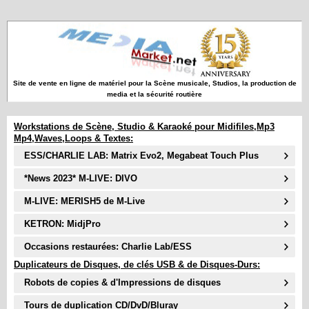
Site de vente en ligne de matériel pour la Scène musicale, Studios, la production de
media et la sécurité routière
Workstations de Scène, Studio & Karaoké pour Midifiles,Mp3
Mp4,Waves,Loops & Textes:
ESS/CHARLIE LAB: Matrix Evo2, Megabeat Touch Plus
*News 2023* M-LIVE: DIVO
M-LIVE: MERISH5 de M-Live
KETRON: MidjPro
Occasions restaurées: Charlie Lab/ESS
Duplicateurs de Disques, de clés USB & de Disques-Durs:
Robots de copies & d'Impressions de disques
Tours de duplication CD/DvD/Bluray