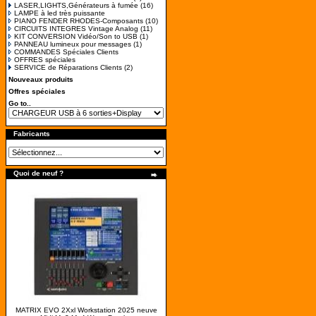
LASER,LIGHTS,Générateurs à fumée
(16)
LAMPE à led très puissante
PIANO FENDER RHODES-Composants
(10)
CIRCUITS INTEGRES Vintage Analog
(11)
KIT CONVERSION Vidéo/Son to USB
(1)
PANNEAU lumineux pour messages
(1)
COMMANDES Spéciales Clients
OFFRES spéciales
SERVICE de Réparations Clients
(2)
Nouveaux produits
Offres spéciales
Go to..
Fabricants
Quoi de neuf ?
MATRIX EVO 2Xxl Workstation 2025 neuve