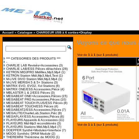
Accueil
»
Catalogue
»
CHARGEUR USB à 6 sorties+Display
Voyons ce que nous 
Voir de
1
à
1
(sur
1
produits)
*** CATEGORIES DES PRODUITS ***
-
p
CHARLIE LAB Revisés+Accessoires
(3)
CHARLIE LAB/ESS Pièces détachées
(28)
KETRON MIDJPRO Midifiles,Mp3,Mp4
(1)
KETRON Station Midi,Mp3,Mp4,Text
(1)
M-LIVE DIVO Station:Midi,Mp3,Mp4
(1)
M-LIVE MERISH 5 & 5+ Stations
(3)
MATRIX EVO, EVO2, Xxl Stations
(6)
MATRIX ONE/ESS Accessoires,Pièce
(4)
r
MBLASTER 1 & 2/EES Pièces
(3)
s
MEGABEAT ONE+Accessoires,Pièces
(15)
E
MEGABEAT PRO Accessoires,Pièces
(10)
MEGABEAT TOUCH PLUS/ESS Pièces
(8)
MEGABEAT TOUCH/ESS Pièces
(4)
MEGABEAT2/ESS Accessoires,Pièces
(7)
MEGALITE/CharlieLab,Station,Pièc
(8)
MEGAPLAY/ESS Accessoires,Pièces
(6)
PLAYEURS Appareils & Accessoires
(11)
PLAYEURS Mid-Mp3 reconditionés
(3)
Voir de
1
à
1
(sur
1
produits)
PLAYEURS Stations Midi,Mp3,Mp4
(7)
DOEPFER Synthé+Modules+Interface
(7)
MOOG Synthés: DFAM Module
(2)
THEREMINI Thérémine de MOOG
(1)