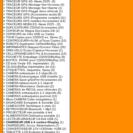
TRACEUR GPS 4G -News 2025-
(3)
TRACEUR GPS Montage fixe+Accesso
(4)
TRACEUR GPS Montage fixe+Alarme
(1)
TRACEUR GPS Pluggé dans véhicule
(1)
TRACEURS GPS (Accessoires seuls)
(8)
TRACEURS GPS (Programme complet)
(11)
TRACEURS GPS mobiles+Accessoires
(16)
TRACEURS MOBILES -News 2025 -
(3)
DUPLICATEURS CD/DvD Accessoires
(20)
COPIEUR de Disque-Dur,Cartes,Clé
(1)
COPIEURS de Clés USB ou Cartes
TOUR Copies pour CD/DVD ex. Démo
(1)
CONTROLEURS+ALIM. p/Tours Copies
(10)
ROBOTS Duplication Cd/Dvd/BluRay
(24)
IMPRIMANTES Disques+Encres+Têtes
(26)
ORDI-VELO Ecran+Capteur+Accessoi
(1)
CELLOPHANEUSES Pro & Accessoires
(15)
POCHETTE Emballage CD/DVD/BluRay
(9)
BOITES, PIONS pour CD/DVD/BluRay
(10)
CD look Vinyle 45t. imprimables
(3)
CD,DvD,BluRay imprimables Jet
(11)
ETIQUETTES, Jaquettes, Spray
(3)
CAMERA embarquée à 3 objectifs
(1)
CAMERA Endoscopique USB éclairée
(1)
CAMERA Sport g/GoPro+Accessoires
(4)
CAMERA tableau-bord à 2 objectif
CAMERA-Rétroviseur, Dashcam
(2)
CAMERAS de RECUL pour véhicules
(2)
CAMERAS embarquées à 2 objectifs
(6)
CAMERAS embarquées jour/nuit
(10)
Micro-CAMERA Cube enregistreur
(1)
DASHCAMS Enregistre & Surveille
(11)
CAMESCOPE Numérique à main
(1)
RETROVISEUR Bluetooth + Mp3
(1)
PROJECTEUR mini portable à led
ALIMENTATION Ordinateur portable
(1)
LECTEUR-GRAVEUR Cd-Dvd USB
(1)
CHARGEUR USB à 6 sorties+Display
(1)
CHARGEURS, Accus, Alimentations
(7)
CONVERTISSEUR 12V->230Volts +USB
(2)
TABLETTE LCD Ecritures & Dessins
(1)