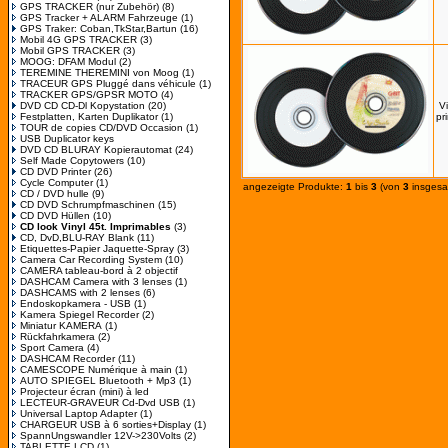
GPS TRACKER (nur Zubehör)
(8)
GPS Tracker + ALARM Fahrzeuge
(1)
GPS Traker: Coban,TkStar,Bartun
(16)
Mobil 4G GPS TRACKER
(3)
Mobil GPS TRACKER
(3)
MOOG: DFAM Modul
(2)
TEREMINE THEREMINI von Moog
(1)
TRACEUR GPS Pluggé dans véhicule
(1)
TRACKER GPS/GPSR MOTO
(4)
DVD CD CD-Dl Kopystation
(20)
Vi
Festplatten, Karten Duplikator
(1)
pr
TOUR de copies CD/DVD Occasion
(1)
USB Duplicator keys
DVD CD BLURAY Kopierautomat
(24)
Self Made Copytowers
(10)
CD DVD Printer
(26)
Cycle Computer
(1)
angezeigte Produkte:
1
bis
3
(von
3
insgesa
CD / DVD hulle
(9)
CD DVD Schrumpfmaschinen
(15)
CD DVD Hüllen
(10)
CD look Vinyl 45t. Imprimables
(3)
CD, DvD,BLU-RAY Blank
(11)
Etiquettes-Papier Jaquette-Spray
(3)
Camera Car Recording System
(10)
CAMERA tableau-bord à 2 objectif
DASHCAM Camera with 3 lenses
(1)
DASHCAMS with 2 lenses
(6)
Endoskopkamera - USB
(1)
Kamera Spiegel Recorder
(2)
Miniatur KAMERA
(1)
Rückfahrkamera
(2)
Sport Camera
(4)
DASHCAM Recorder
(11)
CAMESCOPE Numérique à main
(1)
AUTO SPIEGEL Bluetooth + Mp3
(1)
Projecteur écran (mini) à led
LECTEUR-GRAVEUR Cd-Dvd USB
(1)
Universal Laptop Adapter
(1)
CHARGEUR USB à 6 sorties+Display
(1)
SpannUngswandler 12V->230Volts
(2)
TABLETTE LCD
(1)