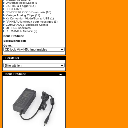
Universal Mobil Lader
(7)
LIGHTS & Fogger
(16)
LED-Flutlicht
FENDER RHODES Ersatzteile
(10)
Vintage Analog Chips
(11)
Kit Convertion Vidéo/Son to USB
(1)
PANNEAU lumineux pour messages
(1)
COMMANDES Spéciales Clients
OFFRES spéciales
RERATATUR Service
(2)
Neue Produkte
Spezialangebote
Go to..
Hersteller
Neue Produkte