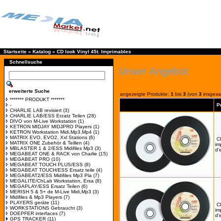
Startseite
»
Katalog
»
CD look Vinyl 45t. Imprimables
Schnellsuche
Unser Angebot
erweiterte Suche
angezeigte Produkte:
1
bis
3
(von
3
insgesa
******* PRODUKT *******
-
P
CHARLIE LAB revisiert
(3)
CHARLIE LAB/ESS Erzatz Teilen
(28)
DIVO von M-Live Workstation
(1)
KETRON MIDJAY MIDJPRO Players
(1)
KETRON Workstation Midi,Mp3,Mp4
(1)
MATRIX EVO, EVO2, Xxl Stations
(6)
C
MATRIX ONE Zubehör & Teillen
(4)
im
MBLASTER 1 & 2/ESS Midifiles Mp3
(3)
d'
MEGABEAT ONE & RACK von Charlie
(15)
MEGABEAT PRO
(10)
MEGABEAT TOUCH PLUS/ESS
(8)
MEGABEAT TOUCH/ESS Ersatz teile
(4)
MEGABEAT2/ESS Midifiles Mp3 Pla
(7)
MEGALITE/ChLab Workstation, Ersa
(8)
MEGAPLAY/ESS Ersatz Teilen
(6)
MERISH 5 & 5+ de M-Live Midi,Mp3
(3)
Midifiles & Mp3 Players
(7)
PLAYERS geräte
(11)
C
WORKSTATIONS Gebraucht
(3)
im
DOEPFER interfaces
(7)
d'
GPS TRACKER
(11)