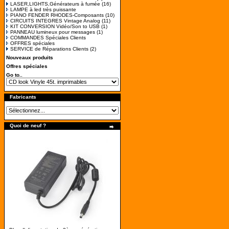
LASER,LIGHTS,Générateurs à fumée
(16)
LAMPE à led très puissante
PIANO FENDER RHODES-Composants
(10)
CIRCUITS INTEGRES Vintage Analog
(11)
KIT CONVERSION Vidéo/Son to USB
(1)
PANNEAU lumineux pour messages
(1)
COMMANDES Spéciales Clients
OFFRES spéciales
SERVICE de Réparations Clients
(2)
Nouveaux produits
Offres spéciales
Go to..
Fabricants
Quoi de neuf ?