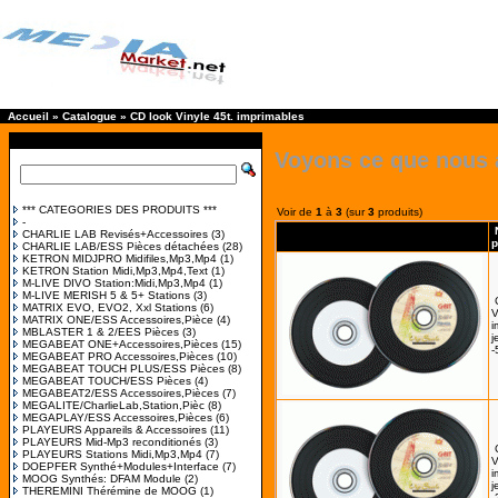
Accueil
»
Catalogue
»
CD look Vinyle 45t. imprimables
Voyons ce que nous 
*** CATEGORIES DES PRODUITS ***
Voir de
1
à
3
(sur
3
produits)
-
CHARLIE LAB Revisés+Accessoires
(3)
p
CHARLIE LAB/ESS Pièces détachées
(28)
KETRON MIDJPRO Midifiles,Mp3,Mp4
(1)
KETRON Station Midi,Mp3,Mp4,Text
(1)
M-LIVE DIVO Station:Midi,Mp3,Mp4
(1)
M-LIVE MERISH 5 & 5+ Stations
(3)
MATRIX EVO, EVO2, Xxl Stations
(6)
V
MATRIX ONE/ESS Accessoires,Pièce
(4)
i
MBLASTER 1 & 2/EES Pièces
(3)
j
MEGABEAT ONE+Accessoires,Pièces
(15)
-
MEGABEAT PRO Accessoires,Pièces
(10)
MEGABEAT TOUCH PLUS/ESS Pièces
(8)
MEGABEAT TOUCH/ESS Pièces
(4)
MEGABEAT2/ESS Accessoires,Pièces
(7)
MEGALITE/CharlieLab,Station,Pièc
(8)
MEGAPLAY/ESS Accessoires,Pièces
(6)
PLAYEURS Appareils & Accessoires
(11)
PLAYEURS Mid-Mp3 reconditionés
(3)
PLAYEURS Stations Midi,Mp3,Mp4
(7)
V
DOEPFER Synthé+Modules+Interface
(7)
i
MOOG Synthés: DFAM Module
(2)
j
THEREMINI Thérémine de MOOG
(1)
-