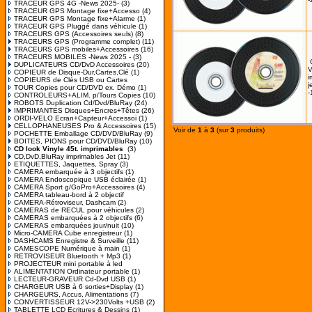
TRACEUR GPS 4G -News 2025-
(3)
TRACEUR GPS Montage fixe+Accesso
(4)
TRACEUR GPS Montage fixe+Alarme
(1)
TRACEUR GPS Pluggé dans véhicule
(1)
TRACEURS GPS (Accessoires seuls)
(8)
TRACEURS GPS (Programme complet)
(11)
TRACEURS GPS mobiles+Accessoires
(16)
TRACEURS MOBILES -News 2025 -
(3)
DUPLICATEURS CD/DvD Accessoires
(20)
V
COPIEUR de Disque-Dur,Cartes,Clé
(1)
i
COPIEURS de Clés USB ou Cartes
j
TOUR Copies pour CD/DVD ex. Démo
(1)
-
CONTROLEURS+ALIM. p/Tours Copies
(10)
ROBOTS Duplication Cd/Dvd/BluRay
(24)
IMPRIMANTES Disques+Encres+Têtes
(26)
ORDI-VELO Ecran+Capteur+Accessoi
(1)
CELLOPHANEUSES Pro & Accessoires
(15)
Voir de
1
à
3
(sur
3
produits)
POCHETTE Emballage CD/DVD/BluRay
(9)
BOITES, PIONS pour CD/DVD/BluRay
(10)
CD look Vinyle 45t. imprimables
(3)
CD,DvD,BluRay imprimables Jet
(11)
ETIQUETTES, Jaquettes, Spray
(3)
CAMERA embarquée à 3 objectifs
(1)
CAMERA Endoscopique USB éclairée
(1)
CAMERA Sport g/GoPro+Accessoires
(4)
CAMERA tableau-bord à 2 objectif
CAMERA-Rétroviseur, Dashcam
(2)
CAMERAS de RECUL pour véhicules
(2)
CAMERAS embarquées à 2 objectifs
(6)
CAMERAS embarquées jour/nuit
(10)
Micro-CAMERA Cube enregistreur
(1)
DASHCAMS Enregistre & Surveille
(11)
CAMESCOPE Numérique à main
(1)
RETROVISEUR Bluetooth + Mp3
(1)
PROJECTEUR mini portable à led
ALIMENTATION Ordinateur portable
(1)
LECTEUR-GRAVEUR Cd-Dvd USB
(1)
CHARGEUR USB à 6 sorties+Display
(1)
CHARGEURS, Accus, Alimentations
(7)
CONVERTISSEUR 12V->230Volts +USB
(2)
TABLETTE LCD Ecritures & Dessins
(1)