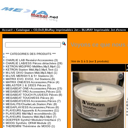
Accueil
»
Catalogue
»
CD,DvD,BluRay imprimables Jet
»
BLURAY Imprimable Jet d'encre
Voyons ce que nous 
*** CATEGORIES DES PRODUITS ***
-
CHARLIE LAB Revisés+Accessoires
(3)
Voir de
1
à
1
(sur
1
produits)
CHARLIE LAB/ESS Pièces détachées
(28)
KETRON MIDJPRO Midifiles,Mp3,Mp4
(1)
p
KETRON Station Midi,Mp3,Mp4,Text
(1)
M-LIVE DIVO Station:Midi,Mp3,Mp4
(1)
M-LIVE MERISH 5 & 5+ Stations
(3)
MATRIX EVO, EVO2, Xxl Stations
(6)
MATRIX ONE/ESS Accessoires,Pièce
(4)
MBLASTER 1 & 2/EES Pièces
(3)
MEGABEAT ONE+Accessoires,Pièces
(15)
MEGABEAT PRO Accessoires,Pièces
(10)
MEGABEAT TOUCH PLUS/ESS Pièces
(8)
MEGABEAT TOUCH/ESS Pièces
(4)
MEGABEAT2/ESS Accessoires,Pièces
(7)
D
MEGALITE/CharlieLab,Station,Pièc
(8)
MEGAPLAY/ESS Accessoires,Pièces
(6)
V
PLAYEURS Appareils & Accessoires
(11)
i
PLAYEURS Mid-Mp3 reconditionés
(3)
I
PLAYEURS Stations Midi,Mp3,Mp4
(7)
DOEPFER Synthé+Modules+Interface
(7)
MOOG Synthés: DFAM Module
(2)
THEREMINI Thérémine de MOOG
(1)