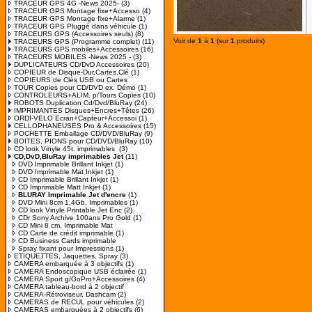
TRACEUR GPS 4G -News 2025-
(3)
TRACEUR GPS Montage fixe+Accesso
(4)
TRACEUR GPS Montage fixe+Alarme
(1)
TRACEUR GPS Pluggé dans véhicule
(1)
TRACEURS GPS (Accessoires seuls)
(8)
Voir de
1
à
1
(sur
1
produits)
TRACEURS GPS (Programme complet)
(11)
TRACEURS GPS mobiles+Accessoires
(16)
TRACEURS MOBILES -News 2025 -
(3)
DUPLICATEURS CD/DvD Accessoires
(20)
COPIEUR de Disque-Dur,Cartes,Clé
(1)
COPIEURS de Clés USB ou Cartes
TOUR Copies pour CD/DVD ex. Démo
(1)
CONTROLEURS+ALIM. p/Tours Copies
(10)
ROBOTS Duplication Cd/Dvd/BluRay
(24)
IMPRIMANTES Disques+Encres+Têtes
(26)
ORDI-VELO Ecran+Capteur+Accessoi
(1)
CELLOPHANEUSES Pro & Accessoires
(15)
POCHETTE Emballage CD/DVD/BluRay
(9)
BOITES, PIONS pour CD/DVD/BluRay
(10)
CD look Vinyle 45t. imprimables
(3)
CD,DvD,BluRay imprimables Jet
(11)
DVD Imprimable Brillant Inkjet
(1)
DVD Imprimable Mat Inkjet
(1)
CD Imprimable Brillant Inkjet
(1)
CD Imprimable Matt Inkjet
(1)
BLURAY Imprimable Jet d'encre
(1)
DVD Mini 8cm 1,4Gb. Imprimables
(1)
CD look Vinyle Printable Jet Enc
(2)
CDr Sony Archive 100ans Pro Gold
(1)
CD Mini 8 cm. Imprimable Mat
CD Carte de crédit imprimable
(1)
CD Business Cards imprimable
Spray fixant pour Impressions
(1)
ETIQUETTES, Jaquettes, Spray
(3)
CAMERA embarquée à 3 objectifs
(1)
CAMERA Endoscopique USB éclairée
(1)
CAMERA Sport g/GoPro+Accessoires
(4)
CAMERA tableau-bord à 2 objectif
CAMERA-Rétroviseur, Dashcam
(2)
CAMERAS de RECUL pour véhicules
(2)
CAMERAS embarquées à 2 objectifs
(6)