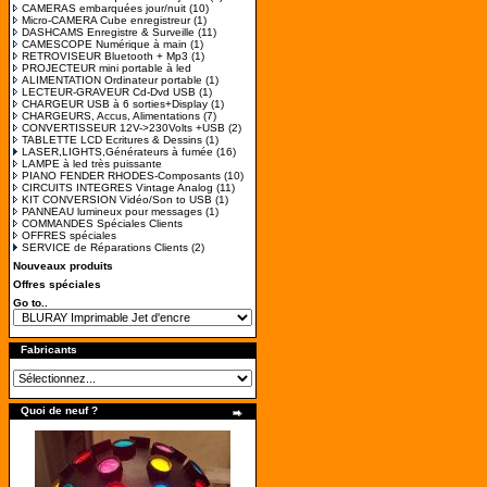
CAMERAS embarquées jour/nuit
(10)
Micro-CAMERA Cube enregistreur
(1)
DASHCAMS Enregistre & Surveille
(11)
CAMESCOPE Numérique à main
(1)
RETROVISEUR Bluetooth + Mp3
(1)
PROJECTEUR mini portable à led
ALIMENTATION Ordinateur portable
(1)
LECTEUR-GRAVEUR Cd-Dvd USB
(1)
CHARGEUR USB à 6 sorties+Display
(1)
CHARGEURS, Accus, Alimentations
(7)
CONVERTISSEUR 12V->230Volts +USB
(2)
TABLETTE LCD Ecritures & Dessins
(1)
LASER,LIGHTS,Générateurs à fumée
(16)
LAMPE à led très puissante
PIANO FENDER RHODES-Composants
(10)
CIRCUITS INTEGRES Vintage Analog
(11)
KIT CONVERSION Vidéo/Son to USB
(1)
PANNEAU lumineux pour messages
(1)
COMMANDES Spéciales Clients
OFFRES spéciales
SERVICE de Réparations Clients
(2)
Nouveaux produits
Offres spéciales
Go to..
Fabricants
Quoi de neuf ?