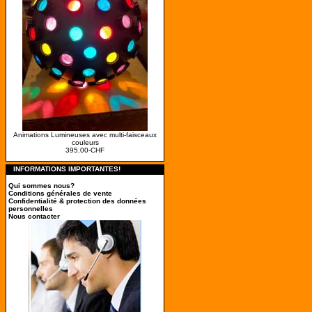
Animations Lumineuses avec multi-faisceaux
couleurs
395.00-CHF
INFORMATIONS IMPORTANTES!
Qui sommes nous?
Conditions générales de vente
Confidentialité & protection des données
personnelles
Nous contacter